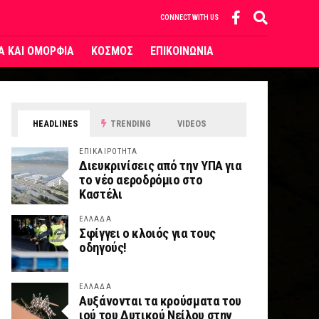
CONNECT WITH US
ΙΑ ΚΑΙ ΟΜΟΡΦΙΑ
ΚΟΣΜΟΣ
ΕΠΙΚΟΙΝΩΝΙΑ
HEADLINES
TRENDING
VIDEOS
ΕΠΙΚΑΙΡΟΤΗΤΑ
Διευκρινίσεις από την ΥΠΑ για
το νέο αεροδρόμιο στο
Καστέλι
ΕΛΛΑΔΑ
Σφίγγει ο κλοιός για τους
οδηγούς!
ΕΛΛΑΔΑ
Αυξάνονται τα κρούσματα του
ιού του Δυτικού Νείλου στην