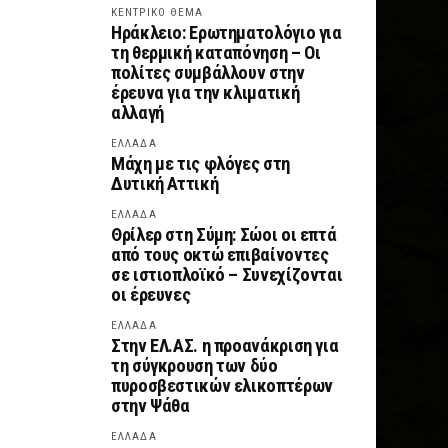
ΚΕΝΤΡΙΚΟ ΘΕΜΑ
Ηράκλειο: Ερωτηματολόγιο για
τη θερμική καταπόνηση – Οι
πολίτες συμβάλλουν στην
έρευνα για την κλιματική
αλλαγή
ΕΛΛΑΔΑ
Μάχη με τις φλόγες στη
Δυτική Αττική
ΕΛΛΑΔΑ
Θρίλερ στη Σύμη: Σώοι οι επτά
από τους οκτώ επιβαίνοντες
σε ιστιοπλοϊκό – Συνεχίζονται
οι έρευνες
ΕΛΛΑΔΑ
Στην ΕΛ.ΑΣ. η προανάκριση για
τη σύγκρουση των δύο
πυροσβεστικών ελικοπτέρων
στην Ψάθα
ΕΛΛΑΔΑ