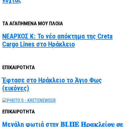
νύχτας
ΤΑ ΑΓΑΠΗΜΕΝΑ ΜΟΥ ΠΛΟΙΑ
ΝΕΑΡΧΟΣ Κ: Το νέο απόκτημα της Creta
Cargo Lines στο Ηράκλειο
ΕΠΙΚΑΙΡΟΤΗΤΑ
Έφτασε στο Ηράκλειο το Άγιο Φως
(εικόνες)
ΕΠΙΚΑΙΡΟΤΗΤΑ
Μεγάλη φωτιά στην 𝚩𝚰.𝚷𝚬 𝚮𝛒𝛂𝛋𝛌𝛆ί𝛐𝛖 𝛔𝛆