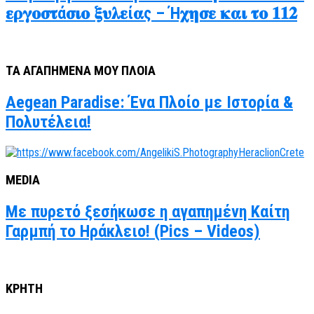
𝛆𝛒𝛄𝛐𝛔𝛕ά𝛔𝛊𝛐 𝛏𝛖𝛌𝛆ί𝛂ς – Ή𝛘𝛈𝛔𝛆 𝛋𝛂𝛊 𝛕𝛐 𝟏𝟏𝟐
ΤΑ ΑΓΑΠΗΜΕΝΑ ΜΟΥ ΠΛΟΙΑ
Aegean Paradise: Ένα Πλοίο με Ιστορία &
Πολυτέλεια!
MEDIA
Με πυρετό ξεσήκωσε η αγαπημένη Καίτη
Γαρμπή το Ηράκλειο! (Pics – Videos)
ΚΡΗΤΗ