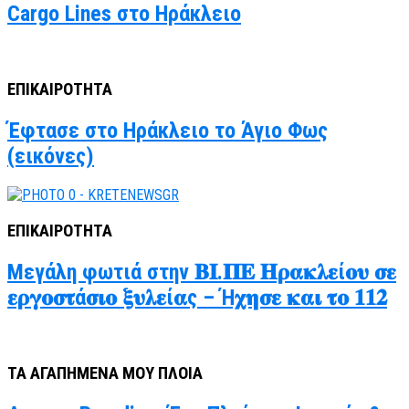
Cargo Lines στο Ηράκλειο
ΕΠΙΚΑΙΡΟΤΗΤΑ
Έφτασε στο Ηράκλειο το Άγιο Φως
(εικόνες)
ΕΠΙΚΑΙΡΟΤΗΤΑ
Μεγάλη φωτιά στην 𝚩𝚰.𝚷𝚬 𝚮𝛒𝛂𝛋𝛌𝛆ί𝛐𝛖 𝛔𝛆
𝛆𝛒𝛄𝛐𝛔𝛕ά𝛔𝛊𝛐 𝛏𝛖𝛌𝛆ί𝛂ς – Ή𝛘𝛈𝛔𝛆 𝛋𝛂𝛊 𝛕𝛐 𝟏𝟏𝟐
ΤΑ ΑΓΑΠΗΜΕΝΑ ΜΟΥ ΠΛΟΙΑ