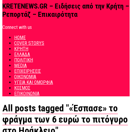
KRETENEWS.GR – Ειδήσεις από την Κρήτη –
Ρεπορτάζ – Επικαιρότητα
Connect with us
HOME
COVER STORYS
ΚΡΗΤΗ
ΕΛΛΑΔΑ
ΠΟΛΙΤΙΚΗ
MEDIA
ΕΠΙΧΕΙΡΗΣΕΙΣ
ΟΙΚΟΝΟΜΙΑ
ΥΓΕΙΑ ΚΑΙ ΟΜΟΡΦΙΑ
ΚΟΣΜΟΣ
ΕΠΙΚΟΙΝΩΝΙΑ
All posts tagged "«Έσπασε» το
φράγμα των 6 ευρώ το πιτόγυρο
στο Ηράκλειο"