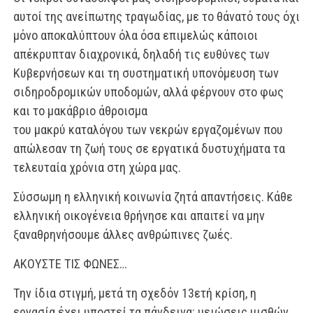
αυτοί της ανείπωτης τραγωδί
ας, με το θάνατό τους όχι
μόνο αποκαλύπτουν όλα όσα επιμελώς κάποιοι
απέκρυπταν
διαχρονικά, δηλαδή τις ευθύνες των
Κυβερνήσεων και τη συστηματική υπονόμευση
των
σιδηροδρομικών υποδομών, αλλά φέρνουν στο φως
και το μακάβριο άθροισμα
του μακρύ καταλόγου των νεκρών εργαζομένων που
απώλεσαν τη ζωή τους σε ερ
γατικά δυστυχήματα τα
τελευταία χρόνια στη χώρα μας.
Σύσσωμη η ελληνική κοινωνία ζητά απαντήσεις. Κάθε
ελληνική οικογένεια θρήνησε
και απαιτεί να μην
ξαναθρηνήσουμε άλλες ανθρώπινες ζωές.
ΑΚΟΥΣΤΕ ΤΙΣ ΦΩΝΕΣ…
Την ίδια στιγμή, μετά τη σχεδόν 13ετή κρίση, η
εργασία έχει υποστεί τα πάνδεινα: μειώ
σεις μισθών,