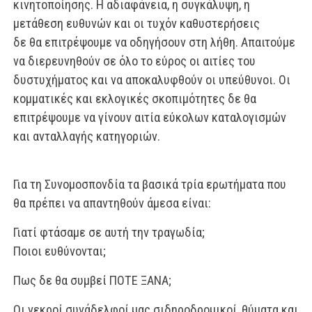
κινητο
ποίησης. Η αδιαφάνεια, η συγκάλυψη, η
μετάθεση ευθυνών και οι τυχόν καθυστερήσεις
δε θα επιτρέψουμε να οδηγήσουν στη λήθη. Απαιτούμε
να διερευνηθούν σε όλο το εύ
ρος οι αιτίες του
δυστυχήματος και να αποκαλυφθούν οι υπεύθυνοι. Οι
κομματικές και
εκλογικές σκοπιμότητες δε θα
επιτρέψουμε να γίνουν αιτία εύκολων καταλογισμών
και
ανταλλαγής κατηγοριών.
Για τη Συνομοσπονδία τα βασικά τρία ερωτήματα που
θα πρέπει να απαντηθούν άμε
σα είναι:
Γιατί φτάσαμε σε αυτή την τραγωδία;
Ποιοι ευθύνονται;
Πως δε θα συμβεί ΠΟΤΕ ΞΑΝΑ;
Οι νεκροί συνάδελφοί μας σιδηροδρομικοί, θύματα και