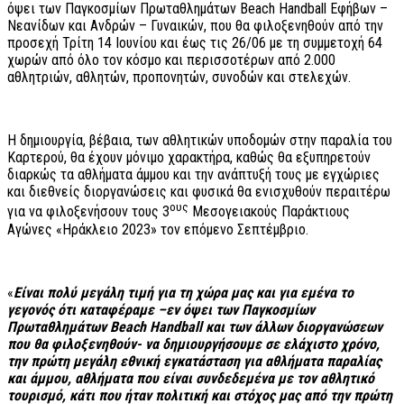
όψει των Παγκοσμίων Πρωταθλημάτων Beach Handball Εφήβων –
Νεανίδων και Ανδρών – Γυναικών, που θα φιλοξενηθούν από την
προσεχή Τρίτη 14 Ιουνίου και έως τις 26/06 με τη συμμετοχή 64
χωρών από όλο τον κόσμο και περισσοτέρων από 2.000
αθλητριών, αθλητών, προπονητών, συνοδών και στελεχών.
Η δημιουργία, βέβαια, των αθλητικών υποδομών στην παραλία του
Καρτερού, θα έχουν μόνιμο χαρακτήρα, καθώς θα εξυπηρετούν
διαρκώς τα αθλήματα άμμου και την ανάπτυξή τους με εγχώριες
και διεθνείς διοργανώσεις και φυσικά θα ενισχυθούν περαιτέρω
ους
για να φιλοξενήσουν τους 3
Μεσογειακούς Παράκτιους
Αγώνες «Ηράκλειο 2023» τον επόμενο Σεπτέμβριο.
«
Είναι πολύ μεγάλη τιμή για τη χώρα μας και για εμένα το
γεγονός ότι καταφέραμε –εν όψει των Παγκοσμίων
Πρωταθλημάτων
Beach
Handball
και των άλλων διοργανώσεων
που θα φιλοξενηθούν- να δημιουργήσουμε σε ελάχιστο χρόνο,
την πρώτη μεγάλη εθνική εγκατάσταση για αθλήματα παραλίας
και άμμου, αθλήματα που είναι συνδεδεμένα με τον αθλητικό
τουρισμό, κάτι που ήταν πολιτική και στόχος μας από την πρώτη