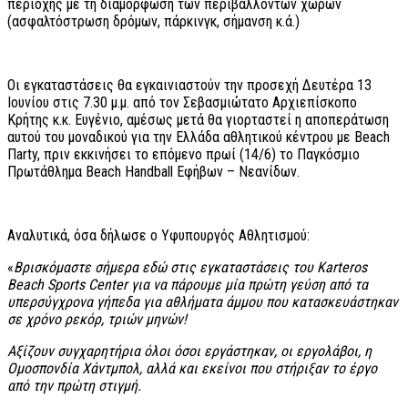
περιοχής με τη διαμόρφωση των περιβάλλοντων χώρων
(ασφαλτόστρωση δρόμων, πάρκινγκ, σήμανση κ.ά.)
Οι εγκαταστάσεις θα εγκαινιαστούν την προσεχή Δευτέρα 13
Ιουνίου στις 7.30 μ.μ. από τον Σεβασμιώτατο Αρχιεπίσκοπο
Κρήτης κ.κ. Ευγένιο, αμέσως μετά θα γιορταστεί η αποπεράτωση
αυτού του μοναδικού για την Ελλάδα αθλητικού κέντρου με Beach
Πarty, πριν εκκινήσει το επόμενο πρωί (14/6) το Παγκόσμιο
Πρωτάθλημα Beach Handball Εφήβων – Νεανίδων.
Αναλυτικά, όσα δήλωσε ο Υφυπουργός Αθλητισμού:
«
Βρισκόμαστε σήμερα εδώ στις εγκαταστάσεις του
Karteros
Beach
Sports
Center για να πάρουμε μία πρώτη γεύση από τα
υπερσύγχρονα γήπεδα για αθλήματα άμμου που κατασκευάστηκαν
σε χρόνο ρεκόρ, τριών μηνών!
Αξίζουν συγχαρητήρια όλοι όσοι εργάστηκαν, οι εργολάβοι, η
Ομοσπονδία
Xάντμπολ, αλλά και εκείνοι που στήριξαν το έργο
από την πρώτη στιγμή.