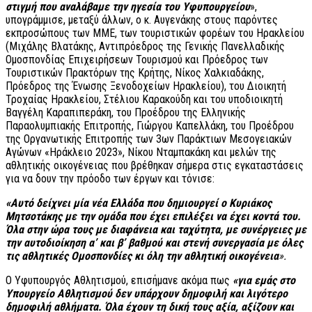
στιγμή που αναλάβαμε την ηγεσία του Υφυπουργείου
»,
υπογράμμισε, μεταξύ άλλων, ο κ. Αυγενάκης στους παρόντες
εκπροσώπους των ΜΜΕ, των τουριστικών φορέων του Ηρακλείου
(Μιχάλης Βλατάκης, Αντιπρόεδρος της Γενικής Πανελλαδικής
Ομοσπονδίας Επιχειρήσεων Τουρισμού και Πρόεδρος των
Τουριστικών Πρακτόρων της Κρήτης, Νίκος Χαλκιαδάκης,
Πρόεδρος της Ένωσης Ξενοδοχείων Ηρακλείου), του Διοικητή
Τροχαίας Ηρακλείου, Στέλιου Καρακούδη και του υποδιοικητή
Βαγγέλη Καραπιπεράκη, του Προέδρου της Ελληνικής
Παραολυμπιακής Επιτροπής, Γιώργου Καπελλάκη, του Προέδρου
της Οργανωτικής Επιτροπής των 3ων Παράκτιων Μεσογειακών
Αγώνων «Ηράκλειο 2023», Νίκου Νταμπακάκη και μελών της
αθλητικής οικογένειας που βρέθηκαν σήμερα στις εγκαταστάσεις
για να δουν την πρόοδο των έργων και τόνισε:
«Αυτό δείχνει μία νέα Ελλάδα που δημιουργεί ο Κυριάκος
Μητσοτάκης με την ομάδα που έχει επιλέξει να έχει κοντά του.
Όλα στην ώρα τους με διαφάνεια και ταχύτητα, με συνέργειες με
την αυτοδιοίκηση α’ και β’ βαθμού και στενή συνεργασία με όλες
τις αθλητικές Ομοσπονδίες κι όλη την αθλητική οικογένεια
».
Ο Υφυπουργός Αθλητισμού, επισήμανε ακόμα πως
«γ
ια εμάς στο
Υπουργείο Αθλητισμού δεν υπάρχουν δημοφιλή και λιγότερο
δημοφιλή αθλήματα. Όλα έχουν τη δική τους αξία, αξίζουν και