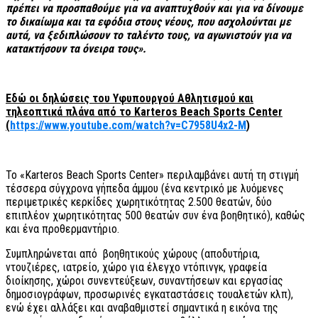
πρέπει να προσπαθούμε για να αναπτυχθούν και για να δίνουμε
το δικαίωμα και τα εφόδια στους νέους, που ασχολούνται με
αυτά, να ξεδιπλώσουν το ταλέντο τους, να αγωνιστούν για να
κατακτήσουν τα όνειρα τους».
Εδώ οι δηλώσεις του Υφυπουργού Αθλητισμού και
τηλεοπτικά πλάνα από το Karteros Beach Sports Center
(
https://www.youtube.com/watch?v=C7958U4x2-M
)
Το «Karteros Beach Sports Center» περιλαμβάνει αυτή τη στιγμή
τέσσερα σύγχρονα γήπεδα άμμου (ένα κεντρικό με λυόμενες
περιμετρικές κερκίδες χωρητικότητας 2.500 θεατών, δύο
επιπλέον χωρητικότητας 500 θεατών συν ένα βοηθητικό), καθώς
και ένα προθερμαντήριο.
Συμπληρώνεται από βοηθητικούς χώρους (αποδυτήρια,
ντουζιέρες, ιατρείο, χώρο για έλεγχο ντόπινγκ, γραφεία
διοίκησης, χώροι συνεντεύξεων, συναντήσεων και εργασίας
δημοσιογράφων, προσωρινές εγκαταστάσεις τουαλετών κλπ),
ενώ έχει αλλάξει και αναβαθμιστεί σημαντικά η εικόνα της