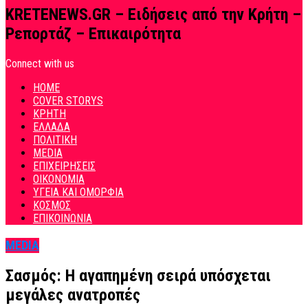
KRETENEWS.GR – Ειδήσεις από την Κρήτη –
Ρεπορτάζ – Επικαιρότητα
Connect with us
HOME
COVER STORYS
ΚΡΗΤΗ
ΕΛΛΑΔΑ
ΠΟΛΙΤΙΚΗ
MEDIA
ΕΠΙΧΕΙΡΗΣΕΙΣ
ΟΙΚΟΝΟΜΙΑ
ΥΓΕΙΑ ΚΑΙ ΟΜΟΡΦΙΑ
ΚΟΣΜΟΣ
ΕΠΙΚΟΙΝΩΝΙΑ
MEDIA
Σασμός: Η αγαπημένη σειρά υπόσχεται
μεγάλες ανατροπές