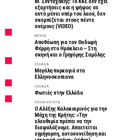
Μ. Συντυχάκης: Το ΚΚΕ δεν έχει
εξαρτήσεις και η ψήφος σε
αυτό μένει υπέρ του λαού, δεν
σκορπίζεται στους πέντε
ανέμους (VIDEO)
MEDIA
Αποθέωση για τον Θοδωρή
Φέρρη στο Ηράκλειο – Στη
σκηνή και ο Γρηγόρης Σαμόλης
ΕΛΛΑΔΑ
Μεγάλη πυρκαγιά στα
Ελληνοσκοπιανα
ΕΛΛΑΔΑ
Φωτιές στην Ελλάδα
ΕΠΙΚΑΙΡΟΤΗΤΑ
Ο Αλέξης Καλοκαιρινός για την
Μάχη της Κρήτης: «Την
ελευθερία πρέπει να την
διαφυλάξουμε. Απαιτείται
εγρήγορση, αυτοσυνείδηση και
ιστορική μνήμη» (video)