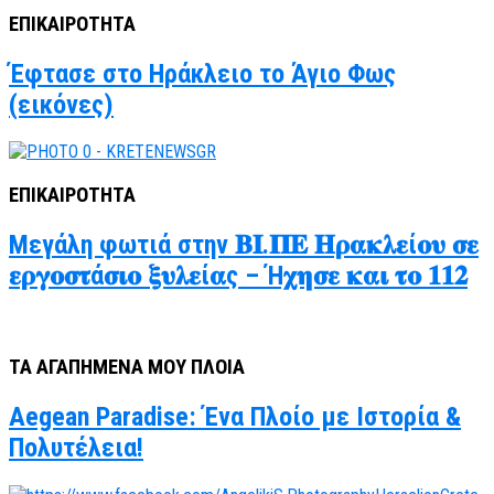
ΕΠΙΚΑΙΡΟΤΗΤΑ
Έφτασε στο Ηράκλειο το Άγιο Φως
(εικόνες)
ΕΠΙΚΑΙΡΟΤΗΤΑ
Μεγάλη φωτιά στην 𝚩𝚰.𝚷𝚬 𝚮𝛒𝛂𝛋𝛌𝛆ί𝛐𝛖 𝛔𝛆
𝛆𝛒𝛄𝛐𝛔𝛕ά𝛔𝛊𝛐 𝛏𝛖𝛌𝛆ί𝛂ς – Ή𝛘𝛈𝛔𝛆 𝛋𝛂𝛊 𝛕𝛐 𝟏𝟏𝟐
ΤΑ ΑΓΑΠΗΜΕΝΑ ΜΟΥ ΠΛΟΙΑ
Aegean Paradise: Ένα Πλοίο με Ιστορία &
Πολυτέλεια!