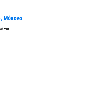
ο, Μύκονο
 για...