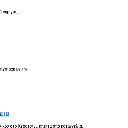
oup για...
εριοχή με την...
εια
κού στο Κερατσίνι, έπειτα από καταγγελία...