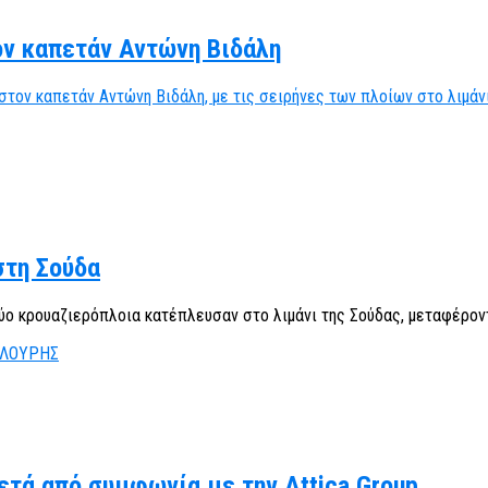
ον καπετάν Αντώνη Βιδάλη
στον καπετάν Αντώνη Βιδάλη, με τις σειρήνες των πλοίων στο λιμάν
στη Σούδα
ύο κρουαζιερόπλοια κατέπλευσαν στο λιμάνι της Σούδας, μεταφέρον
ετά από συμφωνία με την Attica Group