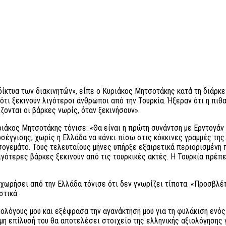
δίκτυα των διακινητών», είπε ο Κυριάκος Μητσοτάκης κατά τη διάρκ
τι ξεκινούν λιγότεροι άνθρωποι από την Τουρκία. Ήξεραν ότι η πιθ
ονται οι βάρκες νωρίς, όταν ξεκινήσουν».
υριάκος Μητσοτάκης τόνισε: «Θα είναι η πρώτη συνάντση με Ερντογάν
σέγγισης, χωρίς η Ελλάδα να κάνει πίσω στις κόκκινες γραμμές τη
ογεμάτο. Τους τελευταίους μήνες υπήρξε εξαιρετικά περιορισμένη 
ιγότερες βάρκες ξεκινούν από τις τουρκικές ακτές. Η Τουρκία πρέπε
οχωρήσει από την Ελλάδα τόνισε ότι δεν γνωρίζει τίποτα. «Προσβλέ
στικά.
ολόγους μου και εξέφρασα την αγανάκτησή μου για τη φυλάκιση ενός
μη επίλυσή του θα αποτελέσει στοιχείο της ελληνικής αξιολόγησης 