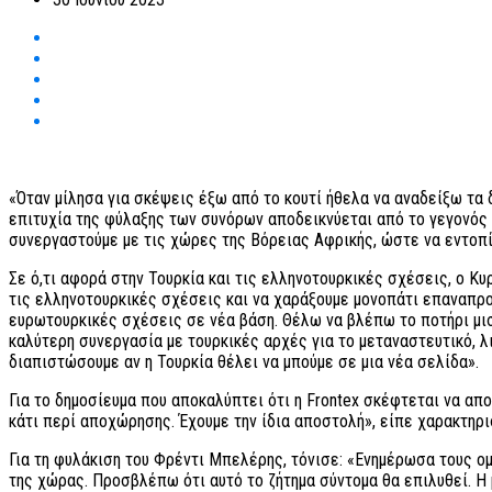
«Όταν μίλησα για σκέψεις έξω από το κουτί ήθελα να αναδείξω τα 
επιτυχία της φύλαξης των συνόρων αποδεικνύεται από το γεγονός ό
συνεργαστούμε με τις χώρες της Βόρειας Αφρικής, ώστε να εντοπίζ
Σε ό,τι αφορά στην Τουρκία και τις ελληνοτουρκικές σχέσεις, ο Κ
τις ελληνοτουρκικές σχέσεις και να χαράξουμε μονοπάτι επαναπρο
ευρωτουρκικές σχέσεις σε νέα βάση. Θέλω να βλέπω το ποτήρι μισ
καλύτερη συνεργασία με τουρκικές αρχές για το μεταναστευτικό, λ
διαπιστώσουμε αν η Τουρκία θέλει να μπούμε σε μια νέα σελίδα».
Για το δημοσίευμα που αποκαλύπτει ότι η Frontex σκέφτεται να απ
κάτι περί αποχώρησης. Έχουμε την ίδια αποστολή», είπε χαρακτηρι
Για τη φυλάκιση του Φρέντι Μπελέρης, τόνισε: «Ενημέρωσα τους ομ
της χώρας. Προσβλέπω ότι αυτό το ζήτημα σύντομα θα επιλυθεί. Η 