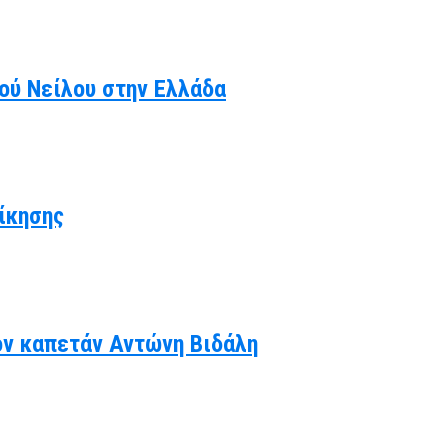
κού Νείλου στην Ελλάδα
ίκησης
ον καπετάν Αντώνη Βιδάλη