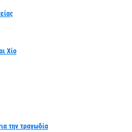
γείας
αι Χίο
για την τραγωδία