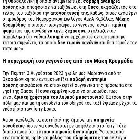
τη Θεσσαλονίκη η οποία αντιμετωπίζει
σοβαρή αναπηρία
όρασης
και αποφάσισε να ταξιδέψει στη
Θάσο
, εκφράζοντας στο
τέλος του ταξιδιού την
απογοήτευσή της
, καθώς, όπως αναφέρει
ο πρόεδρος του Νομαρχιακού Συλλόγου ΑμεΑ Καβάλας,
Μάκης
Κρεμμύδας
, ο οποίος περιγράφει το γεγονός, είναι η
πρώτη
φορά
που της συνέβη
να την… ξεχάσουν
, σχολιάζοντας
παράλληλα ότι «
είναι λυπηρό
να ερχόμαστε αντιμέτωποι με
τέτοια συμβάντα, τα οποία
δεν τιμούν κανέναν
και δυσφημούν τον
τόπο μας».
Η περιγραφή του γεγονότος από τον Μάκη Κρεμμύδα
Την Πέμπτη 3 Αυγούστου 2023 η φίλη μας Μαριάννα από τη
Θεσσαλονίκη που αντιμετωπίζει
σοβαρή αναπηρία
όρασης
αποφάσισε να επισκεφτεί συγγενικά της πρόσωπα στο
νησί της Θάσου. Η συγκεκριμένη κυρία να σημειωθεί πως
είναι
άριστη χρήστρια του λευκού μπαστουνιού
. Έφτασε στην
πόλη μας και με τη συνοδεία του οδηγού του ταξί έφτασε μέχρι τα
εκδοτήρια των ferry boats.
Αφού παρέλαβε τα εισιτήριά της ζήτησε την
υπηρεσία
συνοδείας
, ώστε να συνοδευτεί με ασφάλεια στο ferry. Τότε
διαπίστωσε ότι
τέτοια υπηρεσία δεν υπήρχε
. Ύστερα από
κινητοποίηση, βρέθηκε
μέλος του πληρώματος
του εν λόγω