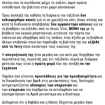
πλοίου που τη συνόδευσε μέχρι το σαλόνι, αφού πρώτα
τοποθέτησε την βαλίτσα στον χώρο αποσκευών.
Προς έκπληξή της καθόλη τη διάρκεια του ταξιδιού
δεν
ενδιαφέρθηκε κανείς
για το αν χρειάζεται κάτι, όπως επίσης και
κατά τη διαδικασία αποβίβασης
δεν εμφανίστηκε κάποιος
για να
τη βοηθήσει να εξέλθει από το πλοίο. Έτσι,
ΜΟΝΗ της
με τη
βοήθεια του λευκού μπαστουνιού, εντόπισε την πόρτα του
σαλονιού και οδηγήθηκε από τις σκάλες στην έξοδο με τη βοήθεια
άλλων επιβατών οπού και παρέλαβε τη βαλίτσα της και
εξήλθε
από το ferry
όπου συνάντησε τους οικείους της.
Η
απογοήτευσή της
ήταν μεγάλη και για αυτό μας διηγήθηκε την
περιπέτειά της, λεγοντάς μας ότι ταξιδεύει συχνά με διάφορα
μέσα και πως είναι η
πρώτη φορά
που της συνέβη
να την
ξεχάσουν
.
Παρόλο που γίνονται
προσπάθειες για την προσβασιμότητα
και
τη διευκόλυνση των ΑμεΑ στις μετακινήσεις τους, δυστυχώς
αντιμετωπίζονται
αδυναμίες των υπηρεσιών
και
των
εταιρειών
του πορθμείου να αντιληφθούν και να
εξυπηρετήσουν τα ΑμεΑ γενικότερα και ειδικότερα.
Δεδομένου ότι η Καβάλα και η Θάσος δέχονται μεγάλο όγκο