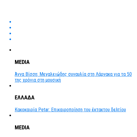
MEDIA
Άννα Βίσση: Μεγαλειώδης συναυλία στη Λάρνακα για τα 50
της χρόνια στη μουσική
ΕΛΛΑΔΑ
Κακοκαιρία Petar: Επικαιροποίηση του έκτακτου δελτίου
MEDIA