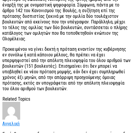
έναρξή της με ονομαστική ψηφοφορία. Σύμφωνα, πάντα με το
άρθρο 142 του Κανονισμού της Βουλής, η συζήτηση επί της
πρότασης δυσπιστίας ξεκινά με την ομιλία δύο τουλάχιστον
βουλευτών από εκείνους που την υπέγραψαν. Παράλληλα, μέχρι
το τέλος της ομιλίας των δύο βουλευτών, συντάσσεται ο πλήρης
κατάλογος των ομιλητών που θα τοποθετηθούν ενώπιον της
Ολομέλειας.
Προκειμένου να γίνει δεκτή η πρόταση εναντίον της κυβέρνησης
εν συνόλω ή κατά κάποιου μέλους, θα πρέπει να έχει
υπερψηφιστεί από την απόλυτη πλειοψηφία του όλου αριθμού των
βουλευτών (151 βουλευτές). Επισημαίνει ότι δεν μπορεί να
υποβληθεί εκ νέου πρόταση μομφής, εάν δεν έχει συμπληρωθεί
χρόνος έξι μηνών, από την απόρριψη προηγούμενης όμοιας
πρότασης, εκτός αν υπογράφεται από την απόλυτη πλειοψηφία
του όλου αριθμού των βουλευτών.
Related Topics
Αγγελική