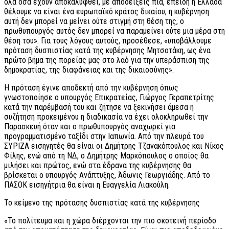
όλα όσα έχουν αποκαλυφθεί, με αποδείξεις πια, επειδή η Ελλάδα
θέλουμε να είναι ένα ευρωπαϊκό κράτος δικαίου, η κυβέρνηση
αυτή δεν μπορεί να μείνει ούτε στιγμή στη θέση της, ο
πρωθυπουργός αυτός δεν μπορεί να παραμείνει ούτε μια μέρα στη
θέση του». Για τους λόγους αυτούς, προσέθεσε, «υποβάλλουμε
πρόταση δυσπιστίας κατά της κυβέρνησης Μητσοτάκη, ως ένα
πρώτο βήμα της πορείας μας στο λαό για την υπεράσπιση της
δημοκρατίας, της διαφάνειας και της δικαιοσύνης».
Η πρόταση έγινε αποδεκτή από την κυβέρνηση όπως
γνωστοποίησε ο υπουργός Επικρατείας, Γιώργος Γεραπετρίτης
κατά την παρέμβασή του και ζήτησε να ξεκινήσει άμεσα η
συζήτηση προκειμένου η διαδικασία να έχει ολοκληρωθεί την
Παρασκευή όταν και ο πρωθυπουργός αναχωρεί για
προγραμματισμένο ταξίδι στην Ιαπωνία. Από την πλευρά του
ΣΥΡΙΖΑ εισηγητές θα είναι οι Δημήτρης Τζανακόπουλος και Νίκος
Φίλης, ενώ από τη ΝΔ, ο Δημήτρης Μαρκόπουλος ο οποίος θα
μιλήσει και πρώτος, ενώ στα έδρανα της κυβέρνησης θα
βρίσκεται ο υπουργός Ανάπτυξης, Άδωνις Γεωργιάδης. Από το
ΠΑΣΟΚ εισηγήτρια θα είναι η Ευαγγελία Λιακούλη.
Το κείμενο της πρότασης δυσπιστίας κατά της κυβέρνησης
«Το πολίτευμα και η χώρα διέρχονται την πιο σκοτεινή περίοδο