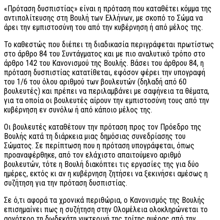
«Πρόταση δυσπιστίας» είναι η πρόταση που καταθέτει κόμμα της
αντιπολίτευσης στη Βουλή των Ελλήνων, με σκοπό το Σώμα να
άρει την εμπιστοσύνη του από την κυβέρνηση ή από μέλος της.
Το καθεστώς που διέπει τη διαδικασία περιγράφεται πρωτίστως
στο άρθρο 84 του Συντάγματος και με πιο αναλυτικό τρόπο στο
άρθρο 142 του Κανονισμού της Βουλής. Βάσει του άρθρου 84, η
πρόταση δυσπιστίας κατατίθεται, εφόσον φέρει την υπογραφή
του 1/6 του όλου αριθμού των βουλευτών (δηλαδή από 60
βουλευτές) και πρέπει να περιλαμβάνει με σαφήνεια τα θέματα,
για τα οποία οι βουλευτές αίρουν την εμπιστοσύνη τους από την
κυβέρνηση εν συνόλω ή από κάποιο μέλος της.
Οι βουλευτές καταθέτουν την πρόταση προς τον Πρόεδρο της
Βουλής κατά τη διάρκεια μιας δημόσιας συνεδρίασης του
Σώματος. Σε περίπτωση που η πρόταση υπογράφεται, όπως
προαναφέρθηκε, από τον ελάχιστο απαιτούμενο αριθμό
βουλευτών, τότε η Βουλή διακόπτει τις εργασίες της για δύο
ημέρες, εκτός κι αν η κυβέρνηση ζητήσει να ξεκινήσει αμέσως η
συζήτηση για την πρόταση δυσπιστίας.
Σε ό,τι αφορά τα χρονικά περιθώρια, ο Κανονισμός της Βουλής
επισημαίνει πως η συζήτηση στην Ολομέλεια ολοκληρώνεται το
αργότερο τη δωδεκάτη νυκτερινή της τρίτης ημέρας από την