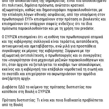
από την αποκατάσταση της δημοκρατίας. Είναι πια αποδεδειγμένο
ότι πολιτικοί, δημόσια πρόσωπα, ανώτατοι κρατικοί
αξιωματούχοι, καθώς και δημοσιογράφοι παρακολουθούνταν, με
την επίκληση λόγων εθνικής ασφάλειας, από την υπαγόμενη στον
πρωθυπουργό ΕΥΠ» επισημαίνουν στην πρόταση οι βουλευτές και
επισημαίνουν ότι υπάρχουν σαφείς ενδείξεις ότι τα ίδια
πρόσωπα παρακολουθούνταν και με τη χρήση του predator.
Ο ΣΥΡΙΖΑ επισημαίνει ότι «η ευθύνη του πρωθυπουργού ατομικά
και της κυβέρνησης συλλογικά είναι τεράστια, αυταπόδεικτη,
αντικειμενική και αμεταβίβαστη», ενώ μιλά για προσπάθεια
συγκάλυψης εκ μέρους της κυβέρνησης. Σύμφωνα με την
αξιωματική αντιπολίτευση, ο πρωθυπουργός και οι συνεργάτες
του «συγκρότησαν ένα μηχανισμό μαζικών παρακολουθήσεων και
ότι, όταν άρχισε να ξετυλίγεται το κουβάρι των αποκαλύψεων,
εκείνος και η κυβέρνησή του επέβαλαν νομοθετικά τη σιωπή και
το σκοτάδι και επιχείρησαν να ακρωτηριάσουν την αρμόδια
ανεξάρτητη αρχή».
Διαβάστε ΕΔΩ το κείμενο της πρότασης δυσπιστίας που
κατέθεσε στη Βουλή ο ΣΥΡΙΖΑ
Πρόταση δυσπιστίας: Τι είναι και ποια διαδικασία προβλέπεται
από τη Βουλή