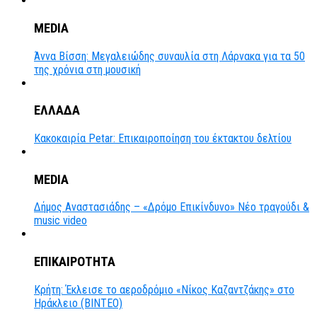
MEDIA
Άννα Βίσση: Μεγαλειώδης συναυλία στη Λάρνακα για τα 50
της χρόνια στη μουσική
ΕΛΛΑΔΑ
Κακοκαιρία Petar: Επικαιροποίηση του έκτακτου δελτίου
MEDIA
Δήμος Αναστασιάδης – «Δρόμο Επικίνδυνο» Νέο τραγούδι &
music video
ΕΠΙΚΑΙΡΟΤΗΤΑ
Κρήτη: Έκλεισε το αεροδρόμιο «Νίκος Καζαντζάκης» στο
Ηράκλειο (ΒΙΝΤΕΟ)