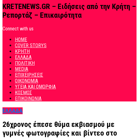
KRETENEWS.GR – Ειδήσεις από την Κρήτη –
Ρεπορτάζ – Επικαιρότητα
Connect with us
HOME
COVER STORYS
ΚΡΗΤΗ
ΕΛΛΑΔΑ
ΠΟΛΙΤΙΚΗ
MEDIA
ΕΠΙΧΕΙΡΗΣΕΙΣ
ΟΙΚΟΝΟΜΙΑ
ΥΓΕΙΑ ΚΑΙ ΟΜΟΡΦΙΑ
ΚΟΣΜΟΣ
ΕΠΙΚΟΙΝΩΝΙΑ
ΕΛΛΑΔΑ
26χρονος έπεσε θύμα εκβιασμού με
γυμνές φωτογραφίες και βίντεο στο