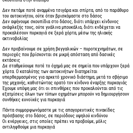
Δεν πετάμε ποτέ αναμμένα τσιγάρα και σπίρτα, από το παράθυρο
του αυτοκινήτου, ούτε όταν βρισκόμαστε στο δάσος
Δεν αφήνουμε σκουπίδια στο δάσος, διότι υπάρχει κίνδυνος
ανάφλεξής τους, ούτε γυάλινα μπουκάλια, διότι ενδέχεται να
προκαλέσουν πυρκαγιά σε ξερά χόρτα, μέσω της ηλιακής
ακτινοβολίας
Δεν προβαίνουμε σε χρήση βεγγαλικών – πυροτεχνημάτων, σε
περιοχές που βρίσκονται σε μικρή απόσταση από δασικές
εκτάσεις
Δε σταθμεύουμε ποτέ το όχημά μας σε σημεία που υπάρχουν ξερά
χόρτα. Ο καταλύτης των αυτοκινήτων διατηρείται
υπερθερμασμένος για αρκετό χρονικό διάστημα, μετά το σβήσιμο
της μηχανής, καθιστώντας ορατό τον κίνδυνο έναρξης πυρκαγιάς
Έχουμε υπόψη μας ότι οι σπινθήρες που προκαλούνται από τις
εξατμίσεις όλων των τύπων οχημάτων μπορούν να δημιουργήσουν
συνθήκες ευνοϊκές για πυρκαγιά
Πάντα συμμορφωνόμαστε με τις απαγορευτικές πινακίδες
πρόσβασης στο δάσος, σε περιόδους υψηλού κινδύνου
Οι ενέργειες, στις οποίες πρέπει να προβούμε, μόλις
αντιληφθούμε μια πυρκαγιά