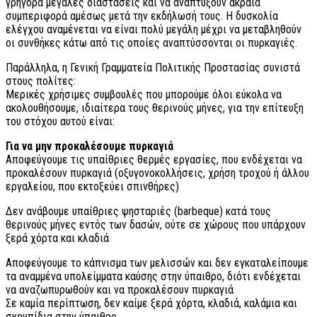
γρήγορα μεγάλες διαστάσεις και να αναπτύξουν ακραία
συμπεριφορά αμέσως μετά την εκδήλωσή τους. Η δυσκολία
ελέγχου αναμένεται να είναι πολύ μεγάλη μέχρι να μεταβληθούν
οι συνθήκες κάτω από τις οποίες αναπτύσσονται οι πυρκαγιές.
Παράλληλα, η Γενική Γραμματεία Πολιτικής Προστασίας συνιστά
στους πολίτες:
Μερικές χρήσιμες συμβουλές που μπορούμε όλοι εύκολα να
ακολουθήσουμε, ιδιαίτερα τους θερινούς μήνες, για την επίτευξη
του στόχου αυτού είναι:
Για να μην προκαλέσουμε πυρκαγιά
Αποφεύγουμε τις υπαίθριες θερμές εργασίες, που ενδέχεται να
προκαλέσουν πυρκαγιά (οξυγονοκολλήσεις, χρήση τροχού ή άλλου
εργαλείου, που εκτοξεύει σπινθήρες)
Δεν ανάβουμε υπαίθριες ψησταριές (barbeque) κατά τους
θερινούς μήνες εντός των δασών, ούτε σε χώρους που υπάρχουν
ξερά χόρτα και κλαδιά
Αποφεύγουμε το κάπνισμα των μελισσών και δεν εγκαταλείπουμε
τα αναμμένα υπολείμματα καύσης στην ύπαιθρο, διότι ενδέχεται
να αναζωπυρωθούν και να προκαλέσουν πυρκαγιά
Σε καμία περίπτωση, δεν καίμε ξερά χόρτα, κλαδιά, καλάμια και
σκουπίδια στην ύπαιθρο