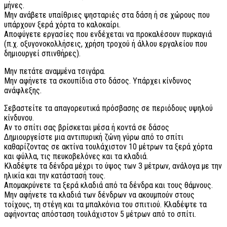
μήνες.
Μην ανάβετε υπαίθριες ψησταριές στα δάση ή σε χώρους που
υπάρχουν ξερά χόρτα το καλοκαίρι.
Αποφύγετε εργασίες που ενδέχεται να προκαλέσουν πυρκαγιά
(π.χ. οξυγονοκολλήσεις, χρήση τροχού ή άλλου εργαλείου που
δημιουργεί σπινθήρες).
Μην πετάτε αναμμένα τσιγάρα.
Μην αφήνετε τα σκουπίδια στο δάσος. Υπάρχει κίνδυνος
ανάφλεξης.
Σεβαστείτε τα απαγορευτικά πρόσβασης σε περιόδους υψηλού
κίνδυνου.
Αν το σπίτι σας βρίσκεται μέσα ή κοντά σε δάσος
Δημιουργείστε μια αντιπυρική ζώνη γύρω από το σπίτι
καθαρίζοντας σε ακτίνα τουλάχιστον 10 μέτρων τα ξερά χόρτα
και φύλλα, τις πευκοβελόνες και τα κλαδιά.
Κλαδέψτε τα δένδρα μέχρι το ύψος των 3 μέτρων, ανάλογα με την
ηλικία και την κατάστασή τους.
Απομακρύνετε τα ξερά κλαδιά από τα δένδρα και τους θάμνους.
Μην αφήνετε τα κλαδιά των δένδρων να ακουμπούν στους
τοίχους, τη στέγη και τα μπαλκόνια του σπιτιού. Κλαδέψτε τα
αφήνοντας απόσταση τουλάχιστον 5 μέτρων από το σπίτι.