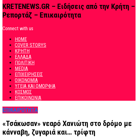
KRETENEWS.GR – Ειδήσεις από την Κρήτη –
Ρεπορτάζ – Επικαιρότητα
Connect with us
HOME
COVER STORYS
ΚΡΗΤΗ
ΕΛΛΑΔΑ
ΠΟΛΙΤΙΚΗ
MEDIA
ΕΠΙΧΕΙΡΗΣΕΙΣ
ΟΙΚΟΝΟΜΙΑ
ΥΓΕΙΑ ΚΑΙ ΟΜΟΡΦΙΑ
ΚΟΣΜΟΣ
ΕΠΙΚΟΙΝΩΝΙΑ
ΕΠΙΚΑΙΡΟΤΗΤΑ
«Τσάκωσαν» νεαρό Χανιώτη στο δρόμο με
κάνναβη, ζυγαριά και… τρίφτη