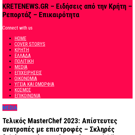
KRETENEWS.GR – Ειδήσεις από την Κρήτη –
Ρεπορτάζ – Επικαιρότητα
Connect with us
HOME
COVER STORYS
ΚΡΗΤΗ
ΕΛΛΑΔΑ
ΠΟΛΙΤΙΚΗ
MEDIA
ΕΠΙΧΕΙΡΗΣΕΙΣ
ΟΙΚΟΝΟΜΙΑ
ΥΓΕΙΑ ΚΑΙ ΟΜΟΡΦΙΑ
ΚΟΣΜΟΣ
ΕΠΙΚΟΙΝΩΝΙΑ
MEDIA
Τελικός MasterChef 2023: Απίστευτες
ανατροπές με επιστροφές – Σκληρές