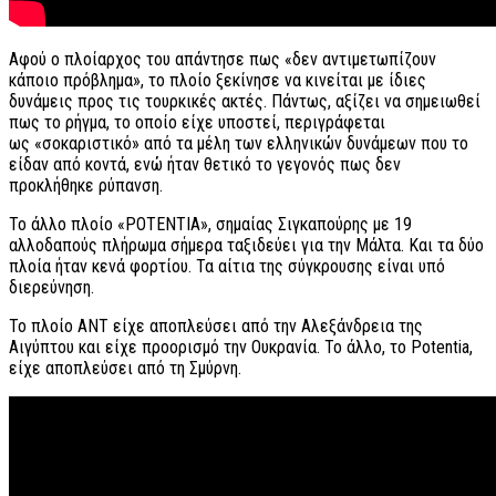
Αφού ο πλοίαρχος του απάντησε πως «δεν αντιμετωπίζουν
κάποιο πρόβλημα», το πλοίο ξεκίνησε να κινείται με ίδιες
δυνάμεις προς τις τουρκικές ακτές. Πάντως, αξίζει να σημειωθεί
πως το ρήγμα, το οποίο είχε υποστεί, περιγράφεται
ως «σοκαριστικό» από τα μέλη των ελληνικών δυνάμεων που το
είδαν από κοντά, ενώ ήταν θετικό το γεγονός πως δεν
προκλήθηκε ρύπανση.
Το άλλο πλοίο «POTENTIA», σημαίας Σιγκαπούρης με 19
αλλοδαπούς πλήρωμα σήμερα ταξιδεύει για την Μάλτα. Και τα δύο
πλοία ήταν κενά φορτίου. Τα αίτια της σύγκρουσης είναι υπό
διερεύνηση.
To πλοίο ΑΝΤ είχε αποπλεύσει από την Αλεξάνδρεια της
Αιγύπτου και είχε προορισμό την Ουκρανία. Το άλλο, το Potentia,
είχε αποπλεύσει από τη Σμύρνη.