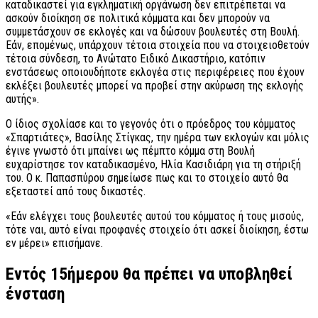
καταδικαστεί για εγκληματική οργάνωση δεν επιτρέπεται να
ασκούν διοίκηση σε πολιτικά κόμματα και δεν μπορούν να
συμμετάσχουν σε εκλογές και να δώσουν βουλευτές στη Βουλή.
Εάν, επομένως, υπάρχουν τέτοια στοιχεία που να στοιχειοθετούν
τέτοια σύνδεση, το Ανώτατο Ειδικό Δικαστήριο, κατόπιν
ενστάσεως οποιουδήποτε εκλογέα στις περιφέρειες που έχουν
εκλέξει βουλευτές μπορεί να προβεί στην ακύρωση της εκλογής
αυτής».
Ο ίδιος σχολίασε και το γεγονός ότι ο πρόεδρος του κόμματος
«Σπαρτιάτες», Βασίλης Στίγκας, την ημέρα των εκλογών και μόλις
έγινε γνωστό ότι μπαίνει ως πέμπτο κόμμα στη Βουλή
ευχαρίστησε τον καταδικασμένο, Ηλία Κασιδιάρη για τη στήριξή
του. Ο κ. Παπασπύρου σημείωσε πως και το στοιχείο αυτό θα
εξεταστεί από τους δικαστές.
«Εάν ελέγχει τους βουλευτές αυτού του κόμματος ή τους μισούς,
τότε ναι, αυτό είναι προφανές στοιχείο ότι ασκεί διοίκηση, έστω
εν μέρει» επισήμανε.
Εντός 15ήμερου θα πρέπει να υποβληθεί
ένσταση