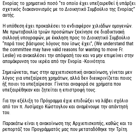
Ενορίας το χρηματικό ποσό “το οποίο έχει υπεξαιρεθεί ή υπάρξει
σχετικός διακανονισμός με το Διοικητικό Συμβούλιο της Ενορίας”
αυτής.
Η υπόθεση έχει προκαλέσει το ενδιαφέρον χιλιάδων ομογενών.
Με πρωτοβουλία τριών προσώπων ξεκίνησε σε διαδικτυακή
συλλογή υπογραφών, με έκκληση προς το Διοικητικό Συμβούλιο
“παρά τους βάσιμους λόγους που ίσως έχει”, (We understand that
the committee may have valid reasons for wanting to move Fr.
Leslie) να ανακαλέσει την απόφασή του και να μην επιμείνει στην
απομάκρυνση του ιερέα από την Ενορία -Κοινότητα.
Σημειώνεται, πως στην αρχιεπισκοπική ανακοίνωση, γίνεται μεν
λόγος για υπεξαίρεση χρημάτων, αλλά δεν διευκρινίζεται ποιος
ήξ ποιοι τα υπεξαίρεσαν. Γίνεται αναφορά σε χρήματα που
υπεξαιρέθηκαν και ζητείται η επιστροφή τους.
Για την εξέλιξη το Πρόγραμμα έχιε επιδιώξει να λάβει σχόλιο
από τον π. Λυσίμαχο Κώστογλου και αναμένουμε την απάντησή
του.
Παρακάτω είναι η ανακοίνωση της Αρχιεπισκοπής, καθώς και το
ρεπορτάζ του Προγράμματός μας που μεταταδόθηκε την Τρίτη.