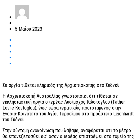
5 Μαΐου 2023
Σε αργία τίθεται κληρικός της Αρχιεπισκοπής στο Σύδνεϋ
Η Αρχιεπισκοπή Αυστραλίας γνωστοποιεί ότι τίθεται σε
εκκλησιαστική αργία ο ιερέας Λυσίμαχος Κώστογλου (Father
Leslie Kostoglou), έως τώρα ιερατικώς προϊστάμενος στην
Ενορία-Κοινότητα του Αγίου Γερασίμου στο προάστειο Leichhardt
του Σύδνεϋ.
Στην σύντομη ανακοίνωση που λάβαμε, αναφέρεται ότι το μέτρο
θα επανεξετασθεί εφ’ όσον ο ιερέας επιστρέψει στο ταμείο της