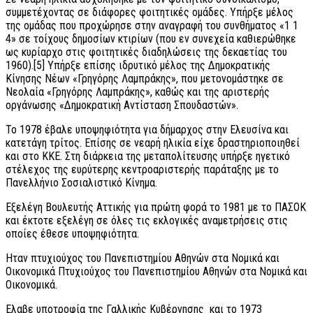
συμμετέχοντας σε διάφορες φοιτητικές ομάδες. Υπήρξε μέλος
της ομάδας που προχώρησε στην αναγραφή του συνθήματος «1 1
4» σε τοίχους δημοσίων κτιρίων (που εν συνεχεία καθιερώθηκε
ως κυρίαρχο στις φοιτητικές διαδηλώσεις της δεκαετίας του
1960).[5] Υπήρξε επίσης ιδρυτικό μέλος της Δημοκρατικής
Κίνησης Νέων «Γρηγόρης Λαμπράκης», που μετονομάστηκε σε
Νεολαία «Γρηγόρης Λαμπράκης», καθώς και της αριστερής
οργάνωσης «Δημοκρατική Αντίσταση Σπουδαστών».
Το 1978 έβαλε υποψηφιότητα για δήμαρχος στην Ελευσίνα και
κατετάγη τρίτος. Επίσης σε νεαρή ηλικία είχε δραστηριοποιηθεί
και στο ΚΚΕ. Στη διάρκεια της μεταπολίτευσης υπήρξε ηγετικό
στέλεχος της ευρύτερης κεντροαριστερής παράταξης με το
Πανελλήνιο Σοσιαλιστικό Κίνημα.
Εξελέγη Βουλευτής Αττικής για πρώτη φορά το 1981 με το ΠΑΣΟΚ
και έκτοτε εξελέγη σε όλες τις εκλογικές αναμετρήσεις στις
οποίες έθεσε υποψηφιότητα.
Ηταν πτυχιούχος του Πανεπιστημίου Αθηνών στα Νομικά και
Οικονομικά Πτυχιούχος του Πανεπιστημίου Αθηνών στα Νομικά και
Οικονομικά.
Ελαβε υποτροφία της Γαλλικής Κυβέρνησης και το 1973