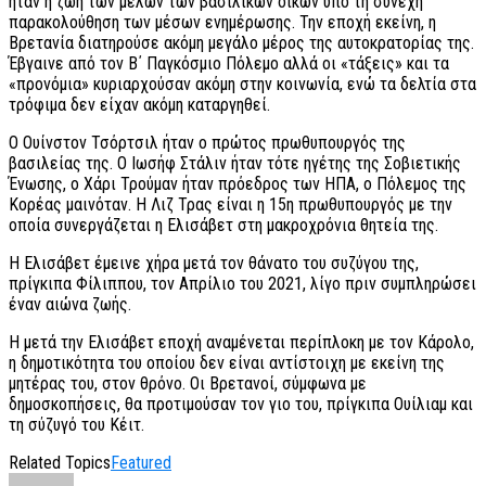
ήταν η ζωή των μελών των βασιλικών οίκων υπό τη συνεχή
παρακολούθηση των μέσων ενημέρωσης. Την εποχή εκείνη, η
Βρετανία διατηρούσε ακόμη μεγάλο μέρος της αυτοκρατορίας της.
Έβγαινε από τον Β΄ Παγκόσμιο Πόλεμο αλλά οι «τάξεις» και τα
«προνόμια» κυριαρχούσαν ακόμη στην κοινωνία, ενώ τα δελτία στα
τρόφιμα δεν είχαν ακόμη καταργηθεί.
Ο Ουίνστον Τσόρτσιλ ήταν ο πρώτος πρωθυπουργός της
βασιλείας της. Ο Ιωσήφ Στάλιν ήταν τότε ηγέτης της Σοβιετικής
Ένωσης, ο Χάρι Τρούμαν ήταν πρόεδρος των ΗΠΑ, ο Πόλεμος της
Κορέας μαινόταν. Η Λιζ Τρας είναι η 15η πρωθυπουργός με την
οποία συνεργάζεται η Ελισάβετ στη μακροχρόνια θητεία της.
Η Ελισάβετ έμεινε χήρα μετά τον θάνατο του συζύγου της,
πρίγκιπα Φίλιππου, τον Απρίλιο του 2021, λίγο πριν συμπληρώσει
έναν αιώνα ζωής.
Η μετά την Ελισάβετ εποχή αναμένεται περίπλοκη με τον Κάρολο,
η δημοτικότητα του οποίου δεν είναι αντίστοιχη με εκείνη της
μητέρας του, στον θρόνο. Οι Βρετανοί, σύμφωνα με
δημοσκοπήσεις, θα προτιμούσαν τον γιο του, πρίγκιπα Ουίλιαμ και
τη σύζυγό του Κέιτ.
Related Topics
Featured