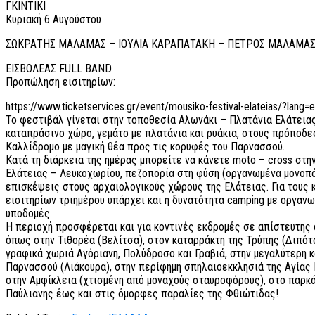
ΓΚΙΝΤΙΚΙ
Κυριακή 6 Αυγούστου
ΣΩΚΡΑΤΗΣ ΜΑΛΑΜΑΣ – ΙΟΥΛΙΑ ΚΑΡΑΠΑΤΑΚΗ – ΠΕΤΡΟΣ ΜΑΛΑΜΑ
ΕΙΣΒΟΛΕΑΣ FULL BAND
Προπώληση εισιτηρίων:
https://www.ticketservices.gr/event/mousiko-festival-elateias/?lang=e
Το φεστιβάλ γίνεται στην τοποθεσία Αλωνάκι – Πλατάνια Ελάτεια
καταπράσινο χώρο, γεμάτο με πλατάνια και ρυάκια, στους πρόποδε
Καλλίδρομο με μαγική θέα προς τις κορυφές του Παρνασσού.
Κατά τη διάρκεια της ημέρας μπορείτε να κάνετε moto – cross στη
Ελάτειας – Λευκοχωρίου, πεζοπορία στη φύση (οργανωμένα μονοπά
επισκέψεις στους αρχαιολογικούς χώρους της Ελάτειας. Για τους 
εισιτηρίων τριημέρου υπάρχει και η δυνατότητα camping με οργαν
υποδομές.
Η περιοχή προσφέρεται και για κοντινές εκδρομές σε απίστευτης
όπως στην Τιθορέα (Βελίτσα), στον καταρράκτη της Τρύπης (Διπότ
γραφικά χωριά Αγόριανη, Πολύδροσο και Γραβιά, στην μεγαλύτερη 
Παρνασσού (Λιάκουρα), στην περίφημη σπηλαιοεκκλησιά της Αγίας
στην Αμφίκλεια (χτισμένη από μοναχούς σταυροφόρους), στο παρκά
Παύλιανης έως και στις όμορφες παραλίες της Φθιώτιδας!