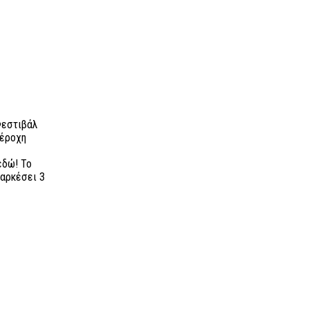
Φεστιβάλ
πέροχη
εδώ! Το
ιαρκέσει 3