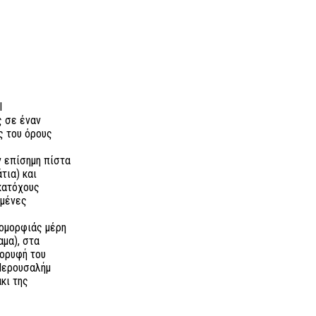
Σ
l
ς σε έναν
ς του όρους
ν επίσημη πίστα
τια) και
κατόχους
ωμένες
 ομορφιάς μέρη
αμα), στα
κορυφή του
 Ιερουσαλήμ
κι της