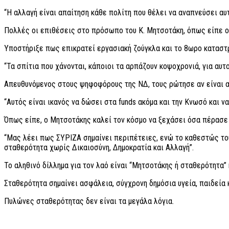
“Η αλλαγή είναι απαίτηση κάθε πολίτη που θέλει να αναπνεύσει αυτ
Πολλές οι επιθέσεις στο πρόσωπο του Κ. Μητσοτάκη, όπως είπε ομ
Υποστήριξε πως επικρατεί εργασιακή ζούγκλα και το 8ωρο καταστρ
“Τα σπίτια που χάνονται, κάποιοι τα αρπάζουν κοψοχρονιά, για αυτο
Απευθυνόμενος στους ψηφοφόρους της ΝΔ, τους ρώτησε αν είναι α
“Αυτός είναι ικανός να δώσει στα funds ακόμα και την Κνωσό και να
Όπως είπε, ο Μητσοτάκης καλεί τον κόσμο να ξεχάσει όσα πέρασε 
“Μας λέει πως ΣΥΡΙΖΑ σημαίνει περιπέτειες, ενώ το καθεστώς του
σταθερότητα χωρίς Δικαιοσύνη, Δημοκρατία και Αλλαγή”.
Το αληθινό δίλλημα για τον λαό είναι “Μητσοτάκης ή σταθερότητα” 
Σταθερότητα σημαίνει ασφάλεια, σύγχρονη δημόσια υγεία, παιδεία 
Πυλώνες σταθερότητας δεν είναι τα μεγάλα λόγια.