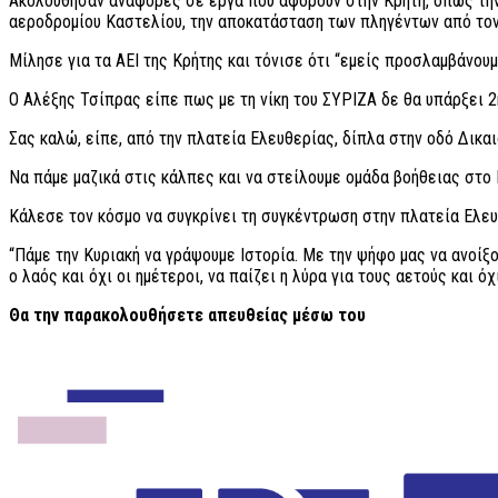
Ακολούθησαν αναφορές σε έργα που αφορούν στην Κρήτη, όπως την 
αεροδρομίου Καστελίου, την αποκατάσταση των πληγέντων από τον
Μίλησε για τα ΑΕΙ της Κρήτης και τόνισε ότι “εμείς προσλαμβάνουμ
Ο Αλέξης Τσίπρας είπε πως με τη νίκη του ΣΥΡΙΖΑ δε θα υπάρξει 2
Σας καλώ, είπε, από την πλατεία Ελευθερίας, δίπλα στην οδό Δικα
Να πάμε μαζικά στις κάλπες και να στείλουμε ομάδα βοήθειας στο 
Κάλεσε τον κόσμο να συγκρίνει τη συγκέντρωση στην πλατεία Ελευθ
“Πάμε την Κυριακή να γράψουμε Ιστορία. Με την ψήφο μας να ανοίξο
ο λαός και όχι οι ημέτεροι, να παίζει η λύρα για τους αετούς και όχ
Θα την παρακολουθήσετε απευθείας μέσω του