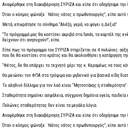
Αναφέρθηκε στη διακυβέρνηση ΣΥΡΙΖΑ και είπε ότι οδηγήσαμε την 
Όταν ο κόσμος φώναξε ¨Νάτος νάτος ο πρωθυπουργός”, είπε αυτό 
Μετά, επικράτησε το σύνθημα “Αλέξη, γερά, να φύγει η Δεξιά”
“Το πρόγραμμά μας θα κοστίσει ακριβά στα funds, τα καρτέλ της ε
δείχνουν ότι ανησυχούν!”, είπε.
Είπε πως το πρόγραμμα του ΣΥΡΙΖΑ στηρίζεται σε 4 πυλώνες: αύξη
που δε θα κοστίσει στο κράτος και θα ακολουθήσει η κατάργηση τ
“Φέτος, δε θα υπάρχει το τεχνητό χέρι της κ. Κεραμέως να τους κό
Θα μειώσει τον ΦΠΑ στα τρόφιμα και μηδενικό για βασικά είδη δια
Το αληθινό δίλλημα για τον λαό είναι “Μητσοτάκης ή σταθερότητα” 
Σταθερότητα σημαίνει ασφάλεια, σύγχρονη δημόσια υγεία, παιδεία 
Πυλώνες σταθερότητας δεν είναι τα μεγάλα λόγια.
Αναφέρθηκε στη διακυβέρνηση ΣΥΡΙΖΑ και είπε ότι οδηγήσαμε την 
Όταν ο κόσμος φώναξε ¨Νάτος νάτος ο πρωθυπουργός”, είπε αυτό 