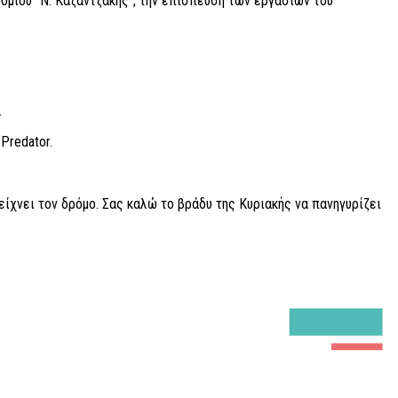
ομίου “Ν. Καζαντζάκης”, την επίσπευση των εργασιών του
.
Predator.
είχνει τον δρόμο. Σας καλώ το βράδυ της Κυριακής να πανηγυρίζει