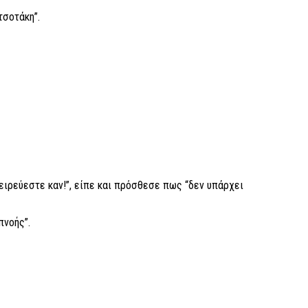
τσοτάκη”.
ειρεύεστε καν!”, είπε και πρόσθεσε πως “δεν υπάρχει
πνοής”.