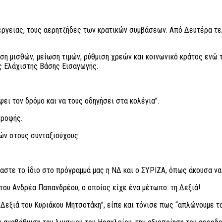
νέργειας, τους αερητζήδες των κρατικών συμβάσεων. Από Δευτέρα τε
ση μισθών, μείωση τιμών, ρύθμιση χρεών και κοινωνικό κράτος ενώ 
ης Ελάχιστης Βάσης Εισαγωγής.
ψει τον δρόμο και να τους οδηγήσει στα κολέγια”.
τροφής.
ών στους συνταξιούχους.
μαστε το ίδιο στο πρόγραμμά μας η ΝΔ και ο ΣΥΡΙΖΑ, όπως άκουσα να
ου Ανδρέα Παπανδρέου, ο οποίος είχε ένα μέτωπο: τη Δεξιά!
Δεξιά του Κυριάκου Μητσοτάκη”, είπε και τόνισε πως “απλώνουμε τα