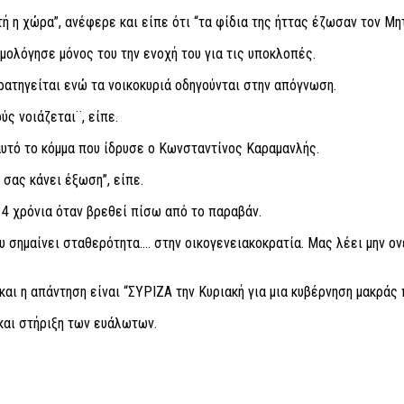
ή η χώρα”, ανέφερε και είπε ότι “τα φίδια της ήττας έζωσαν τον Μη
ολόγησε μόνος του την ενοχή του για τις υποκλοπές.
ατηγείται ενώ τα νοικοκυριά οδηγούνται στην απόγνωση.
ύς νοιάζεται¨, είπε.
υτό το κόμμα που ίδρυσε ο Κωνσταντίνος Καραμανλής.
 σας κάνει έξωση”, είπε.
4 χρόνια όταν βρεθεί πίσω από το παραβάν.
 σημαίνει σταθερότητα…. στην οικογενειακοκρατία. Μας λέει μην ον
και η απάντηση είναι “ΣΥΡΙΖΑ την Κυριακή για μια κυβέρνηση μακράς 
και στήριξη των ευάλωτων.