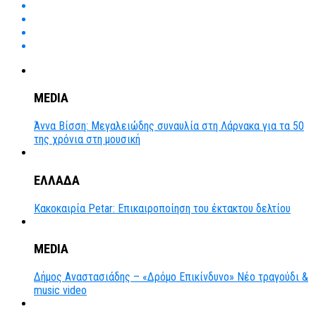
MEDIA
Άννα Βίσση: Μεγαλειώδης συναυλία στη Λάρνακα για τα 50
της χρόνια στη μουσική
ΕΛΛΑΔΑ
Κακοκαιρία Petar: Επικαιροποίηση του έκτακτου δελτίου
MEDIA
Δήμος Αναστασιάδης – «Δρόμο Επικίνδυνο» Νέο τραγούδι &
music video