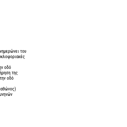
νημερώνει του
κυκλοφοριακές
ην οδό
ήρηση της
την οδό
ραθώνος)
ομνηνών