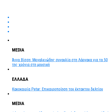
MEDIA
Άννα Βίσση: Μεγαλειώδης συναυλία στη Λάρνακα για τα 50
της χρόνια στη μουσική
ΕΛΛΑΔΑ
Κακοκαιρία Petar: Επικαιροποίηση του έκτακτου δελτίου
MEDIA