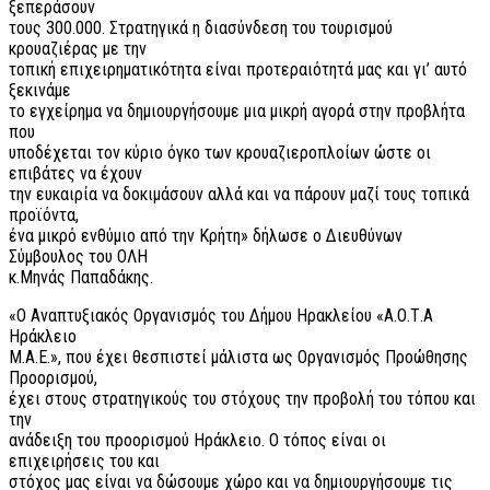
ξεπεράσουν
τους 300.000. Στρατηγικά η διασύνδεση του τουρισμού
κρουαζιέρας με την
τοπική επιχειρηματικότητα είναι προτεραιότητά μας και γι’ αυτό
ξεκινάμε
το εγχείρημα να δημιουργήσουμε μια μικρή αγορά στην προβλήτα
που
υποδέχεται τον κύριο όγκο των κρουαζιεροπλοίων ώστε οι
επιβάτες να έχουν
την ευκαιρία να δοκιμάσουν αλλά και να πάρουν μαζί τους τοπικά
προϊόντα,
ένα μικρό ενθύμιο από την Κρήτη» δήλωσε ο Διευθύνων
Σύμβουλος του ΟΛΗ
κ.Μηνάς Παπαδάκης.
«Ο Αναπτυξιακός Οργανισμός του Δήμου Ηρακλείου «Α.Ο.Τ.Α
Ηράκλειο
Μ.Α.Ε.», που έχει θεσπιστεί μάλιστα ως Οργανισμός Προώθησης
Προορισμού,
έχει στους στρατηγικούς του στόχους την προβολή του τόπου και
την
ανάδειξη του προορισμού Ηράκλειο. Ο τόπος είναι οι
επιχειρήσεις του και
στόχος μας είναι να δώσουμε χώρο και να δημιουργήσουμε τις