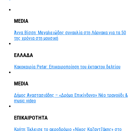
MEDIA
Άννα Βίσση: Μεγαλειώδης συναυλία στη Λάρνακα για τα 50
της χρόνια στη μουσική
ΕΛΛΑΔΑ
Κακοκαιρία Petar: Επικαιροποίηση του έκτακτου δελτίου
MEDIA
Δήμος Αναστασιάδης – «Δρόμο Επικίνδυνο» Νέο τραγούδι &
music video
ΕΠΙΚΑΙΡΟΤΗΤΑ
Κρήτη: Έκλεισε το αεροδρόμιο «Νίκος Καζαντζάκης» στο