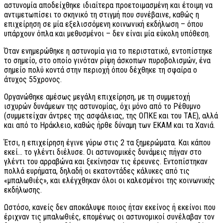
αστυνομία αποδείχθηκε ιδιαίτερα προετοιμασμένη και έτοιμη να
αντιμετωπίσει το σκηνικό τη στιγμή που συνέβαινε, καθώς η
επιχείρηση σε μία εξελισσόμενη κοινωνική εκδήλωση – όπου
υπάρχουν όπλα και μεθυσμένοι – δεν είναι μία εύκολη υπόθεση.
Όταν ενημερώθηκε η αστυνομία για το περιστατικό, εντοπίστηκε
το σημείο, στο οποίο γινόταν ρίψη άσκοπων πυροβολισμών, ένα
σημείο πολύ κοντά στην περιοχή όπου δέχθηκε τη σφαίρα ο
άτυχος 55χρονος.
Οργανώθηκε αμέσως μεγάλη επιχείρηση, με τη συμμετοχή
ισχυρών δυνάμεων της αστυνομίας, όχι μόνο από το Ρέθυμνο
(συμμετείχαν άντρες της ασφάλειας, της ΟΠΚΕ και του ΤΑΕ), αλλά
και από το Ηράκλειο, καθώς ήρθε δύναμη των ΕΚΑΜ και τα Χανιά.
Έτσι, η επιχείρηση έγινε γύρω στις 2 τα ξημερώματα. Και κάπου
εκεί… το γλέντι διέλυσε. Οι αστυνομικές δυνάμεις πήγαν στο
γλέντι του αρραβώνα και ξεκίνησαν τις έρευνες. Εντοπίστηκαν
πολλά ευρήματα, δηλαδή οι εκατοντάδες κάλυκες από τις
«μπαλωθιές», και ελέγχθηκαν όλοι οι καλεσμένοι της κοινωνικής
εκδήλωσης.
Ωστόσο, κανείς δεν αποκάλυψε ποιος ήταν εκείνος ή εκείνοι που
έριχναν τις μπαλωθιές, επομένως οι αστυνομικοί συνέλαβαν τον