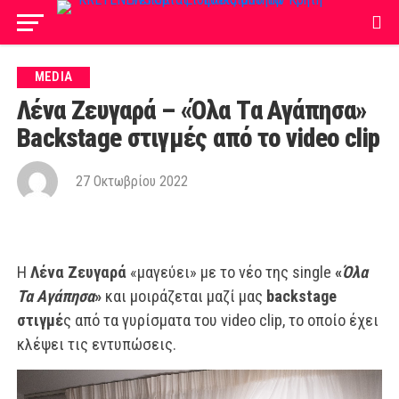
MEDIA
Λένα Ζευγαρά – «Όλα Τα Αγάπησα»
Backstage στιγμές από το video clip
27 Οκτωβρίου 2022
Η
Λένα Ζευγαρά
«μαγεύει» με το νέο της single
«
Όλα
Τα Αγάπησα
»
και μοιράζεται μαζί μας
backstage
στιγμέ
ς από τα γυρίσματα του video clip, το οποίο έχει
κλέψει τις εντυπώσεις.