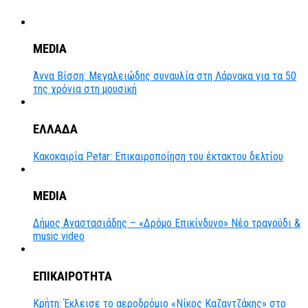
MEDIA
Άννα Βίσση: Μεγαλειώδης συναυλία στη Λάρνακα για τα 50
της χρόνια στη μουσική
ΕΛΛΑΔΑ
Κακοκαιρία Petar: Επικαιροποίηση του έκτακτου δελτίου
MEDIA
Δήμος Αναστασιάδης – «Δρόμο Επικίνδυνο» Νέο τραγούδι &
music video
ΕΠΙΚΑΙΡΟΤΗΤΑ
Κρήτη: Έκλεισε το αεροδρόμιο «Νίκος Καζαντζάκης» στο