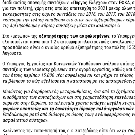
διαδικασίας απονομής συντάξεων, «Πύργος Ελέγχου» στον ΕΦΚΑ, σ
για τον πολίτη), χάρη στις οποίες επετεύχθη το 2021 ρεκόρ όλων
εκκρεμότητες στις κύριες συντάξεις του 2016, του 2017, του 2018
«κάνουμε την τελική «επίθεση» στο στοκ των ληξιπρόθεσμων κύρι
τις ληξιπρόθεσμες κύριες συντάξεις μέσα στο καλοκαίρι !»
Στο «μέτωπο» της
εξυπηρέτησης των ασφαλισμένων
, το Υπουργε
υλοποιούνται πάνω από 1,2 εκατομμύρια ηλεκτρονικές συναλλαγές 
προσπάθειας είναι ο ενιαίος αριθμό εξυπηρέτησης του πολίτη 155
Αύγουστο.
Ο Υπουργός Εργασίας και Κοινωνικών Υποθέσεων ανέλυσε επίσης
συντάξεις των νεοεισερχόμενων στην αγορά εργασίας, καθώς και 
του έτους περίπου 15.000 νέοι ασφαλισμένοι και μέχρι το τέλους 
να βλέπουν το πώς εξελίσσεται η κατάσταση με τις αποταμιεύσεις 
Μιλώντας για διαρθρωτικές μεταρρυθμίσεις, ένα από τα ζητήματα
εισοδήματος των συνταξιούχων και στη χρηματοδότηση επενδύσεων
ουραγός στην Ευρώπη, τα τελευταία χρόνια υπάρχει μεγάλη κινητ
φορέων εποπτείας και τη δυνατότητα ίδρυσης πολύ-εργοδοτικών
Επιδιώκουμε μετά από διάλογο με όλους τους ενδιαφερόμενους να
ασφαλιστικό σύστημα».
Κλείνοντας την τοποθέτησή του, ο κ. Χατζηδάκης είπε ότι
«Στο Υπου