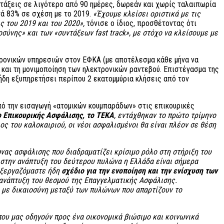
τάξεις σε λιγότερο από 90 ημέρες, δωρεάν και χωρίς ταλαιπωρία
τά 83% σε σχέση με το 2019.
«Έχουμε κλείσει οριστικά με τις
ς του 2019 και του 2020»,
τόνισε ο ίδιος, προσθέτοντας ότι
ύνης» και των «συντάξεων fast track», με στόχο να κλείσουμε με
κτρονικών υπηρεσιών στον ΕΦΚΑ (με αποτέλεσμα κάθε μήνα να
 και τη μονιμοποίηση των ηλεκτρονικών ραντεβού. Επιστέγασμα της
ήδη εξυπηρετήσει περίπου 2 εκατομμύρια κλήσεις από τον
ό την εισαγωγή «ατομικών κουμπαράδων» στις επικουρικές
ο Επικουρικής Ασφάλισης, το ΤΕΚΑ
, εντάχθηκαν το πρώτο τρίμηνο
ος του καλοκαιριού, οι νέοι ασφαλισμένοι θα είναι πλέον σε θέση
νας ασφάλισης που διαδραματίζει κρίσιμο ρόλο στη στήριξη του
 στην ανάπτυξη του δεύτερου πυλώνα η Ελλάδα είναι σήμερα
πεξεργαζόμαστε ήδη
σχέδιο για την ενοποίηση και την ενίσχυση των
ανάπτυξη του θεσμού της Επαγγελματικής Ασφάλισης.
, με δικαιοσύνη μεταξύ των πυλώνων που απαρτίζουν το
υ μας οδηγούν προς ένα οικονομικά βιώσιμο και κοινωνικά