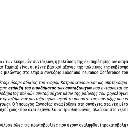
οκ» των εκκρεμών συντάξεων, η βελτίωση της εξυπηρέτησης ων ασφαλ
 Ταμεία) είναι οι πέντε βασικοί άξονες της πολιτικής της κυβέρν
μιλώντας στο ετήσιο συνέδριο Labor and Insurance Conference του
ύτση» ήραμε αδικίες του «νόμου Κατρούγκαλου» και ως αποτέλεσμα 
σαφής
στήριξη του εισοδήματος των συνταξιούχων
που εντάσσεται σε
ισοδήματος πολλών συνταξιούχων μέσω της μείωσης του φορολογικού
ων εργαζόμενων συνταξιούχων -αφού το ποσοστό της σύνταξης που κ
χους
». Ο Υπουργός Εργασίας αναφέρθηκε στη συνέχεια στα νέα μέτρ
αξιούχους- που έχει εξαγγείλει ο Πρωθυπουργός, αλλά και στο «ξεπ
 ανέλυσε όλες τις πρωτοβουλίες που έχουν αναληφθεί (προκαταβολή 