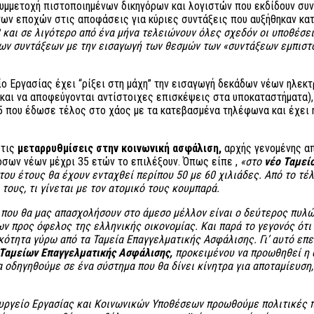
υμμετοχή πιστοποιημένων δικηγόρων και λογιστών που εκδίδουν συν
 των εποχών στις αποφάσεις για κύριες συντάξεις που αυξήθηκαν κα
 και σε λιγότερο από ένα μήνα τελειώνουν όλες σχεδόν οι υποθέσει
ων συντάξεων με την εισαγωγή των θεσμών των «συντάξεων εμπιστοσ
ίο Εργασίας έχει “ρίξει στη μάχη” την εισαγωγή δεκάδων νέων ηλε
και να αποφεύγονται αντίστοιχες επισκέψεις στα υποκαταστήματα),
5 που έδωσε τέλος στο χάος με τα κατεβασμένα τηλέφωνα και έχει 
 τις
μεταρρυθμίσεις στην κοινωνική ασφάλιση,
αρχής γενομένης απ
όσων νέων μέχρι 35 ετών το επιλέξουν. Όπως είπε ,
«στο
νέο Ταμεί
του έτους θα έχουν ενταχθεί περίπου 50 με 60 χιλιάδες. Από το τέλ
τους, τι γίνεται με τον ατομικό τους κουμπαρά.
 που θα μας απασχολήσουν στο άμεσο μέλλον είναι ο δεύτερος πυλώ
 προς όφελος της ελληνικής οικονομίας. Και παρά το γεγονός ότι
ικότητα γύρω από τα Ταμεία Επαγγελματικής Ασφάλισης. Γι’ αυτό ε
 Ταμείων Επαγγελματικής Ασφάλισης,
προκειμένου να προωθηθεί η 
 οδηγηθούμε σε ένα σύστημα που θα δίνει κίνητρα για αποταμίευση
ργείο Εργασίας και Κοινωνικών Υποθέσεων προωθούμε πολιτικές πο