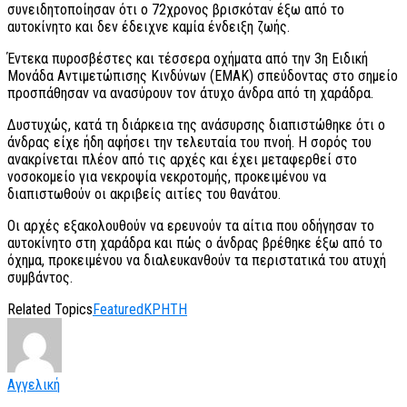
συνειδητοποίησαν ότι ο 72χρονος βρισκόταν έξω από το
αυτοκίνητο και δεν έδειχνε καμία ένδειξη ζωής.
Έντεκα πυροσβέστες και τέσσερα οχήματα από την 3η Ειδική
Μονάδα Αντιμετώπισης Κινδύνων (ΕΜΑΚ) σπεύδοντας στο σημείο
προσπάθησαν να ανασύρουν τον άτυχο άνδρα από τη χαράδρα.
Δυστυχώς, κατά τη διάρκεια της ανάσυρσης διαπιστώθηκε ότι ο
άνδρας είχε ήδη αφήσει την τελευταία του πνοή. Η σορός του
ανακρίνεται πλέον από τις αρχές και έχει μεταφερθεί στο
νοσοκομείο για νεκροψία νεκροτομής, προκειμένου να
διαπιστωθούν οι ακριβείς αιτίες του θανάτου.
Οι αρχές εξακολουθούν να ερευνούν τα αίτια που οδήγησαν το
αυτοκίνητο στη χαράδρα και πώς ο άνδρας βρέθηκε έξω από το
όχημα, προκειμένου να διαλευκανθούν τα περιστατικά του ατυχή
συμβάντος.
Related Topics
Featured
ΚΡΗΤΗ
Αγγελική