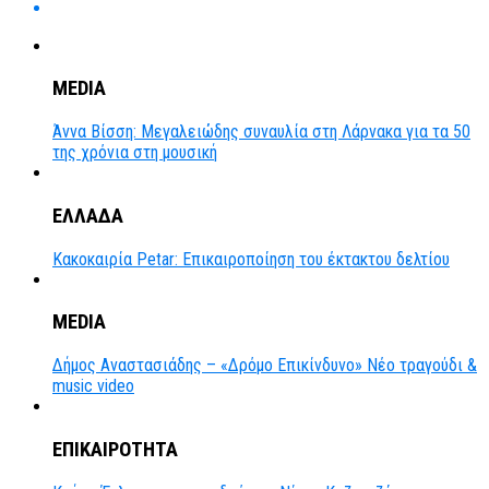
MEDIA
Άννα Βίσση: Μεγαλειώδης συναυλία στη Λάρνακα για τα 50
της χρόνια στη μουσική
ΕΛΛΑΔΑ
Κακοκαιρία Petar: Επικαιροποίηση του έκτακτου δελτίου
MEDIA
Δήμος Αναστασιάδης – «Δρόμο Επικίνδυνο» Νέο τραγούδι &
music video
ΕΠΙΚΑΙΡΟΤΗΤΑ