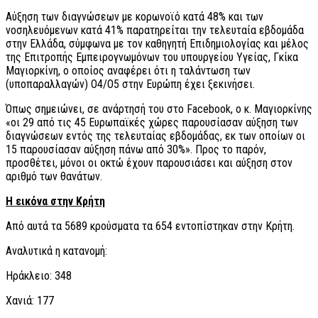
Aύξηση των διαγνώσεων με κορωνοϊό κατά 48% και των
νοσηλευόμενων κατά 41% παρατηρείται την τελευταία εβδομάδα
στην Ελλάδα, σύμφωνα με τον καθηγητή Επιδημιολογίας και μέλος
της Επιτροπής Εμπειρογνωμόνων του υπουργείου Υγείας, Γκίκα
Μαγιορκίνη, ο οποίος αναφέρει ότι η ταλάντωση των
(υποπαραλλαγών) Ο4/Ο5 στην Ευρώπη έχει ξεκινήσει.
Όπως σημειώνει, σε ανάρτησή του στο Facebook, o κ. Μαγιορκίνης
«οι 29 από τις 45 Ευρωπαϊκές χώρες παρουσίασαν αύξηση των
διαγνώσεων εντός της τελευταίας εβδομάδας, εκ των οποίων οι
15 παρουσίασαν αύξηση πάνω από 30%». Προς το παρόν,
προσθέτει, μόνοι οι οκτώ έχουν παρουσιάσει και αύξηση στον
αριθμό των θανάτων.
Η εικόνα στην Κρήτη
Από αυτά τα 5689 κρούσματα τα 654 εντοπίστηκαν στην Κρήτη.
Αναλυτικά η κατανομή:
Ηράκλειο: 348
Χανιά: 177