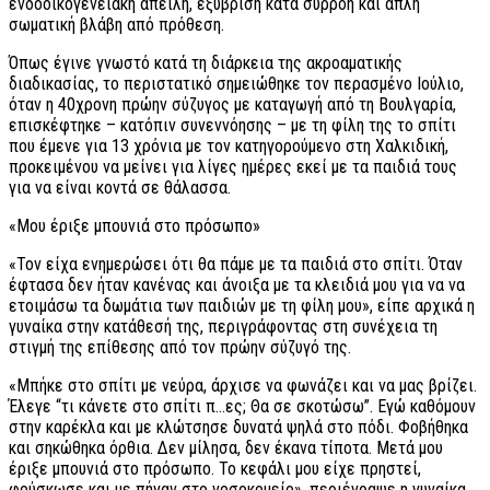
ενδοοικογενειακή απειλή, εξύβριση κατά συρροή και απλή
σωματική βλάβη από πρόθεση.
Όπως έγινε γνωστό κατά τη διάρκεια της ακροαματικής
διαδικασίας, το περιστατικό σημειώθηκε τον περασμένο Ιούλιο,
όταν η 40χρονη πρώην σύζυγος με καταγωγή από τη Βουλγαρία,
επισκέφτηκε – κατόπιν συνεννόησης – με τη φίλη της το σπίτι
που έμενε για 13 χρόνια με τον κατηγορούμενο στη Χαλκιδική,
προκειμένου να μείνει για λίγες ημέρες εκεί με τα παιδιά τους
για να είναι κοντά σε θάλασσα.
«Μου έριξε μπουνιά στο πρόσωπο»
«Τον είχα ενημερώσει ότι θα πάμε με τα παιδιά στο σπίτι. Όταν
έφτασα δεν ήταν κανένας και άνοιξα με τα κλειδιά μου για να να
ετοιμάσω τα δωμάτια των παιδιών με τη φίλη μου», είπε αρχικά η
γυναίκα στην κατάθεσή της, περιγράφοντας στη συνέχεια τη
στιγμή της επίθεσης από τον πρώην σύζυγό της.
«Μπήκε στο σπίτι με νεύρα, άρχισε να φωνάζει και να μας βρίζει.
Έλεγε “τι κάνετε στο σπίτι π…ες; Θα σε σκοτώσω”. Εγώ καθόμουν
στην καρέκλα και με κλώτσησε δυνατά ψηλά στο πόδι. Φοβήθηκα
και σηκώθηκα όρθια. Δεν μίλησα, δεν έκανα τίποτα. Μετά μου
έριξε μπουνιά στο πρόσωπο. Το κεφάλι μου είχε πρηστεί,
φούσκωσε και με πήγαν στο νοσοκομείο», περιέγραψε η γυναίκα,