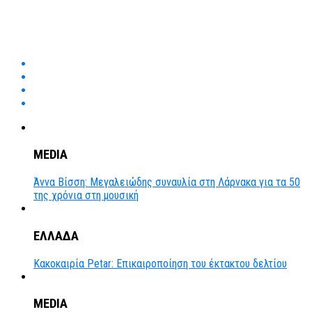
MEDIA
Άννα Βίσση: Μεγαλειώδης συναυλία στη Λάρνακα για τα 50
της χρόνια στη μουσική
ΕΛΛΑΔΑ
Κακοκαιρία Petar: Επικαιροποίηση του έκτακτου δελτίου
MEDIA