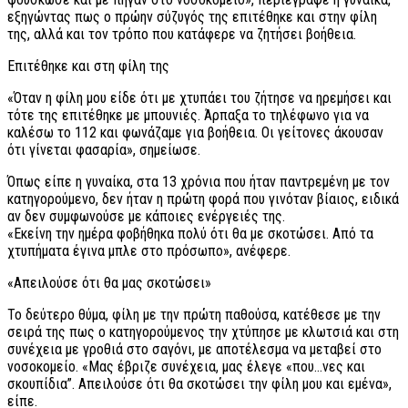
εξηγώντας πως ο πρώην σύζυγός της επιτέθηκε και στην φίλη
της, αλλά και τον τρόπο που κατάφερε να ζητήσει βοήθεια.
Επιτέθηκε και στη φίλη της
«Όταν η φίλη μου είδε ότι με χτυπάει του ζήτησε να ηρεμήσει και
τότε της επιτέθηκε με μπουνιές. Άρπαξα το τηλέφωνο για να
καλέσω το 112 και φωνάζαμε για βοήθεια. Οι γείτονες άκουσαν
ότι γίνεται φασαρία», σημείωσε.
Όπως είπε η γυναίκα, στα 13 χρόνια που ήταν παντρεμένη με τον
κατηγορούμενο, δεν ήταν η πρώτη φορά που γινόταν βίαιος, ειδικά
αν δεν συμφωνούσε με κάποιες ενέργειές της.
«Εκείνη την ημέρα φοβήθηκα πολύ ότι θα με σκοτώσει. Από τα
χτυπήματα έγινα μπλε στο πρόσωπο», ανέφερε.
«Απειλούσε ότι θα μας σκοτώσει»
Το δεύτερο θύμα, φίλη με την πρώτη παθούσα, κατέθεσε με την
σειρά της πως ο κατηγορούμενος την χτύπησε με κλωτσιά και στη
συνέχεια με γροθιά στο σαγόνι, με αποτέλεσμα να μεταβεί στο
νοσοκομείο. «Μας έβριζε συνέχεια, μας έλεγε «που…νες και
σκουπίδια”. Απειλούσε ότι θα σκοτώσει την φίλη μου και εμένα»,
είπε.