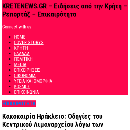
KRETENEWS.GR – Ειδήσεις από την Κρήτη –
Ρεπορτάζ – Επικαιρότητα
Connect with us
HOME
COVER STORYS
ΚΡΗΤΗ
ΕΛΛΑΔΑ
ΠΟΛΙΤΙΚΗ
MEDIA
ΕΠΙΧΕΙΡΗΣΕΙΣ
ΟΙΚΟΝΟΜΙΑ
ΥΓΕΙΑ ΚΑΙ ΟΜΟΡΦΙΑ
ΚΟΣΜΟΣ
ΕΠΙΚΟΙΝΩΝΙΑ
ΕΠΙΚΑΙΡΟΤΗΤΑ
Κακοκαιρία Ηράκλειο: Οδηγίες του
Κεντρικού Λιμαναρχείου λόγω των