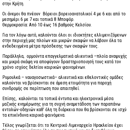
στην Κρήτη.
Οι άνεμοι θα πνέουν Βόρειοι βορειοανατολικοί 4 με 6 και από το
μεσημέρι 6 με 7 και τοπικά 8 Μποφόρ.
Θερμοκρασία: Από 10 έως 16 βαθμούς Κελσίου.
Για τον λόγω αυτό, καλούνται όλοι οι ιδιοκτήτες ελλιμενιζόμενων
στην περιοχή μας πλοίων και μικρών σκαφών να λάβουν όλα τα
ενδεδειγμένα μέτρα πρόσδεσης των σκαφών τους.
Παράλληλα, ορμούντα επαγγελματικά αλιευτικά –πλοία αναψυχής
και μικρά σκάφη να αποφύγουν δραστηριοποιησή τους κατά τον
χρόνο ισχύος δελτίου καιρικών φαινομένων.
Ρυμουλκά – ναυαγοσωστικά– αλιευτικά και εθελοντικές ομάδες
καλούνται να βρίσκονται σε άμεση ετοιμότητα για παροχή
συνδρομής σε περίπτωση που απαιτηθεί.
Επίσης, καλούνται τα τοπικά έντυπα και ηλεκτρονικά μέσα
μαζικής ενημέρωσης για τη συχνή αναμετάδοση των παραπάνω
εντολών-οδηγιών καθ’ όλη τη διάρκεια που θα βρίσκονται σε ισχύ
τα επικίνδυνα καιρικά φαινόμενα.
Τέλος γνωρίζεται ότι το Κεντρικό Λιμεναρχείο Ηρακλείου έχει