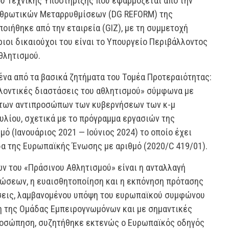
ου Τεχνικής Υποστήριξης που εφαρμόζεται από την
ρθρωτικών Μεταρρυθμίσεων (DG REFORM) της
οιήθηκε από την εταιρεία (GIZ), με τη συμμετοχή
ριοι δικαιούχοι του είναι το Υπουργείο Περιβάλλοντος
θλητισμού.
ένα από τα βασικά ζητήματα του Τομέα Προτεραιότητας:
λοντικές διαστάσεις του αθλητισμού» σύμφωνα με
ι των αντιπροσώπων των κυβερνήσεων των κ-μ
υλίου, σχετικά με το πρόγραμμα εργασιών της
ό (Ιανουάριος 2021 — Ιούνιος 2024) το οποίο έχει
α της Ευρωπαϊκής Ένωσης με αριθμό (2020/C 419/01).
 του «Πράσινου Αθλητισμού» είναι η ανταλλαγή
νώσεων, η ευαισθητοποίηση και η εκπόνηση πρότασης
ύσεις, λαμβανομένου υπόψη του ευρωπαϊκού συμφώνου
ση της Ομάδας Εμπειρογνωμόνων και με σημαντικές
ροσώπηση, συζητήθηκε εκτενώς ο Ευρωπαϊκός οδηγός