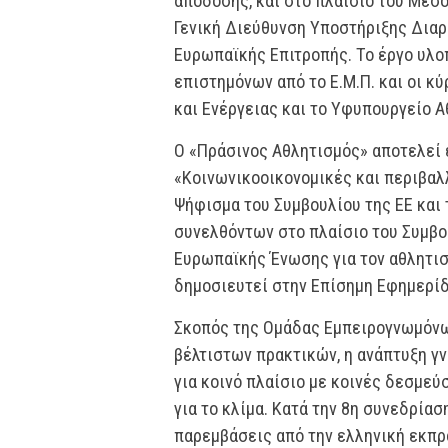
απόδοσης, και στο πλαίσιο του Μέσ
Γενική Διεύθυνση Υποστήριξης Δια
Ευρωπαϊκής Επιτροπής. Το έργο υλοπ
επιστημόνων από το Ε.Μ.Π. και οι κύ
και Ενέργειας και το Υφυπουργείο Α
Ο «Πράσινος Αθλητισμός» αποτελεί 
«Κοινωνικοοικονομικές και περιβαλ
Ψήφισμα του Συμβουλίου της ΕΕ κα
συνελθόντων στο πλαίσιο του Συμβο
Ευρωπαϊκής Ένωσης για τον αθλητισμ
δημοσιευτεί στην Επίσημη Εφημερίδ
Σκοπός της Ομάδας Εμπειρογνωμόνων
βέλτιστων πρακτικών, η ανάπτυξη γ
για κοινό πλαίσιο με κοινές δεσμε
για το κλίμα. Κατά την 8η συνεδρία
παρεμβάσεις από την ελληνική εκπ