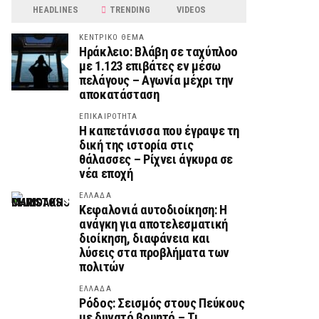
HEADLINES
TRENDING
VIDEOS
ΚΕΝΤΡΙΚΟ ΘΕΜΑ
Ηράκλειο: Βλάβη σε ταχύπλοο
με 1.123 επιβάτες εν μέσω
πελάγους – Αγωνία μέχρι την
αποκατάσταση
ΕΠΙΚΑΙΡΟΤΗΤΑ
Η καπετάνισσα που έγραψε τη
δική της ιστορία στις
θάλασσες – Ρίχνει άγκυρα σε
νέα εποχή
ΕΛΛΑΔΑ
Κεφαλονιά αυτοδιοίκηση: Η
ανάγκη για αποτελεσματική
διοίκηση, διαφάνεια και
λύσεις στα προβλήματα των
πολιτών
ΕΛΛΑΔΑ
Ρόδος: Σεισμός στους Πεύκους
με δυνατό βουητό – Τι