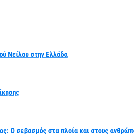
κού Νείλου στην Ελλάδα
ίκησης
χος: Ο σεβασμός στα πλοία και στους ανθρώπ