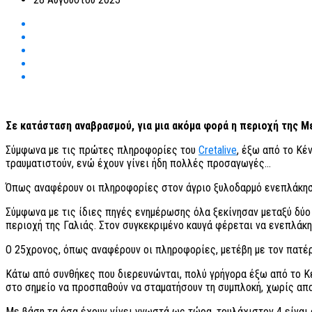
Σε κατάσταση αναβρασμού, για μια ακόμα φορά η περιοχή της 
Σύμφωνα με τις πρώτες πληροφορίες του
Cretalive
, έξω από το Κέ
τραυματιστούν, ενώ έχουν γίνει ήδη πολλές προσαγωγές…
Όπως αναφέρουν οι πληροφορίες στον άγριο ξυλοδαρμό ενεπλάκησα
Σύμφωνα με τις ίδιες πηγές ενημέρωσης όλα ξεκίνησαν μεταξύ δύο 
περιοχή της Γαλιάς. Στον συγκεκριμένο καυγά φέρεται να ενεπλάκη
Ο 25χρονος, όπως αναφέρουν οι πληροφορίες, μετέβη με τον πατέρ
Κάτω από συνθήκες που διερευνώνται, πολύ γρήγορα έξω από το Κέ
στο σημείο να προσπαθούν να σταματήσουν τη συμπλοκή, χωρίς απ
Με βάση τα όσα έχουν γίνει γνωστά ως τώρα, τουλάχιστον 4 είναι