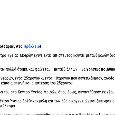
Μεσσαράς, στο
Ηράκλειο
!
ντρο Υγείας Μοιρών έγινε ένας απίστευτος καυγάς μεταξύ μελών δύ
ν πολλά άτομα, και φαίνεται – μεταξύ άλλων – να
χρησιμοποιήθηκα
νεαρών, ενός 25χρονου κι ενός 19χρονου που συνεπλάκησαν, χωρίς να
 κάποια στιγμή και ο πατέρας του 25χρονου.
α του στο Κέντρο Υγείας Μοιρών, όπου όμως, συναντήθηκαν εκ νέου 
ντρο Υγείας βρέθηκαν μέλη και των δύο οικογενειών και ξεκίνησε ο
οτέλεσμα.
 οι τραυματίες, που μεταφέρθηκαν χωριστά στο Βενιζέλειο Νοσοκομε