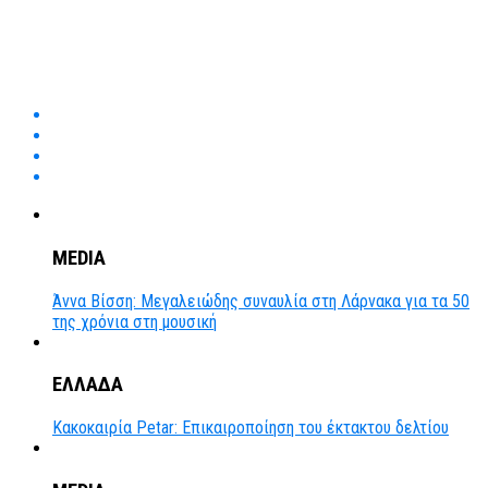
MEDIA
Άννα Βίσση: Μεγαλειώδης συναυλία στη Λάρνακα για τα 50
της χρόνια στη μουσική
ΕΛΛΑΔΑ
Κακοκαιρία Petar: Επικαιροποίηση του έκτακτου δελτίου