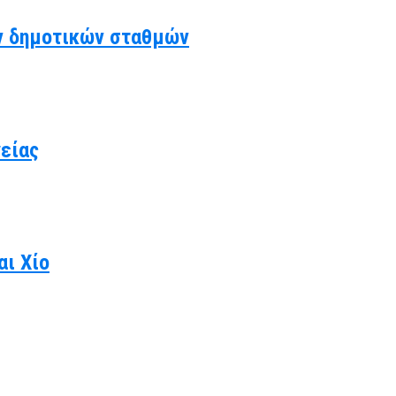
ν δημοτικών σταθμών
γείας
αι Χίο