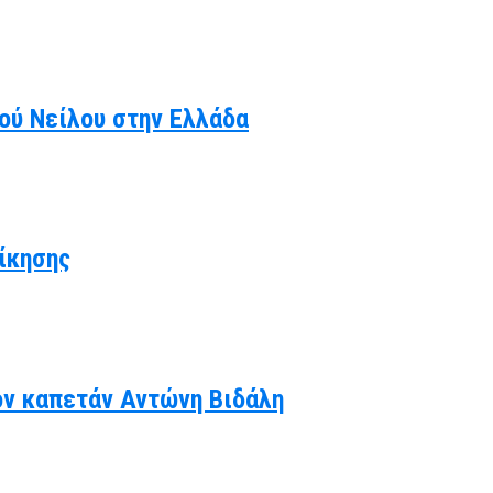
κού Νείλου στην Ελλάδα
ίκησης
ον καπετάν Αντώνη Βιδάλη