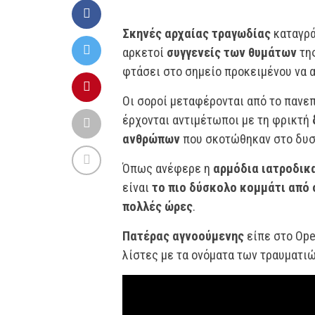
Σκηνές αρχαίας τραγωδίας
καταγρά
αρκετοί
συγγενείς των θυμάτων
τη
φτάσει στο σημείο προκειμένου να 
Οι σοροί μεταφέρονται από το πανε
έρχονται αντιμέτωποι με τη φρικτή
ανθρώπων
που σκοτώθηκαν στο δυσ
Όπως ανέφερε η
αρμόδια ιατροδικ
είναι
το πιο δύσκολο κομμάτι από 
πολλές ώρες
.
Πατέρας αγνοούμενης
είπε στο Ope
λίστες με τα ονόματα των τραυματιώ