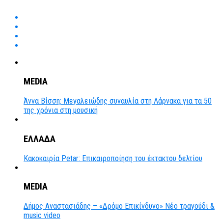
MEDIA
Άννα Βίσση: Μεγαλειώδης συναυλία στη Λάρνακα για τα 50
της χρόνια στη μουσική
ΕΛΛΑΔΑ
Κακοκαιρία Petar: Επικαιροποίηση του έκτακτου δελτίου
MEDIA
Δήμος Αναστασιάδης – «Δρόμο Επικίνδυνο» Νέο τραγούδι &
music video