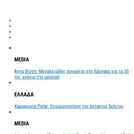
MEDIA
Άννα Βίσση: Μεγαλειώδης συναυλία στη Λάρνακα για τα 50
της χρόνια στη μουσική
ΕΛΛΑΔΑ
Κακοκαιρία Petar: Επικαιροποίηση του έκτακτου δελτίου
MEDIA