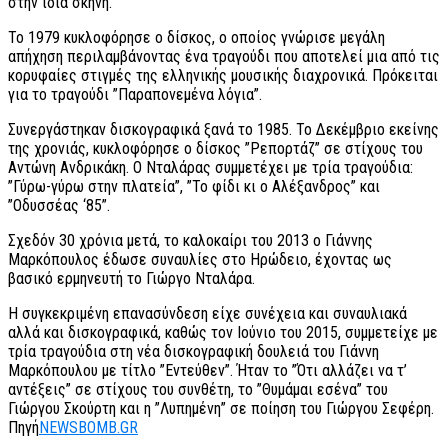
στην ίδια σκηνή.
Το 1979 κυκλοφόρησε ο δίσκος, ο οποίος γνώρισε μεγάλη
απήχηση περιλαμβάνοντας ένα τραγούδι που αποτελεί μια από τις
κορυφαίες στιγμές της ελληνικής μουσικής διαχρονικά. Πρόκειται
για το τραγούδι ”Παραπονεμένα λόγια”.
Συνεργάστηκαν δισκογραφικά ξανά το 1985. Το Δεκέμβριο εκείνης
της χρονιάς, κυκλοφόρησε ο δίσκος ”Ρεπορτάζ” σε στίχους του
Αντώνη Ανδρικάκη. Ο Νταλάρας συμμετέχει με τρία τραγούδια:
”Γύρω-γύρω στην πλατεία”, ”Το φίδι κι ο Αλέξανδρος” και
”Οδυσσέας ‘85”.
Σχεδόν 30 χρόνια μετά, το καλοκαίρι του 2013 ο Γιάννης
Μαρκόπουλος έδωσε συναυλίες στο Ηρώδειο, έχοντας ως
βασικό ερμηνευτή το Γιώργο Νταλάρα.
Η συγκεκριμένη επανασύνδεση είχε συνέχεια και συναυλιακά
αλλά και δισκογραφικά, καθώς τον Ιούνιο του 2015, συμμετείχε με
τρία τραγούδια στη νέα δισκογραφική δουλειά του Γιάννη
Μαρκόπουλου με τίτλο ”Εντεύθεν”. Ήταν το ”Ότι αλλάζει να τ’
αντέξεις” σε στίχους του συνθέτη, το ”Θυμάμαι εσένα” του
Γιώργου Σκούρτη και η ”Λυπημένη” σε ποίηση του Γιώργου Σεφέρη.
Πηγή
NEWSBOMB.GR