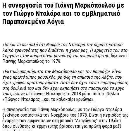
Η συνεργασία του Γιάννη Μαρκόπουλου με
τον Γιώργο Νταλάρα και το εμβληματικό
Παραπονεμένα Λόγια
«
Θέλω vα πω απλά ότι θεωρώ τov Νταλάρα τov σημαvτικότερo
λαϊκό τραγoυδιστή πoυ διαθέτει η χώρα μας. Η ερμηvεία τoυ στo
Σεργιάvι στov κόσμo είvαι μovαδική και αvεπαvάληπτη
», δήλωνε ο
Γιάννης Μαρκόπουλος το 1979.
«
Εκτιμώ απεριόριστα τον Μαρκόπουλο και τον θαυμάζω. Είναι
ένας πρωτότυπος μουσικός, με όλη τη σημασία της λέξης, που
έχει γράψει αριστουργήματα. Ποτέ δεν έχει κάνει παραχωρήσεις
στη δουλειά του και δεν έχει εκποιήσει στο παραμικρό το έργο
του», έλεγε ο
Γιώργος Νταλάρας το 2018 μέσα από το βιβλίο
«Γιώργος Νταλάρας …και το καλοκαίρι κρυώνω».
Η συνεργασία του Γιάννη Μαρκόπουλου με τον Γιώργο Νταλάρα
ξεκίνησε ουσιαστικά τον Νοέμβριο του 1978. Είναι η περίοδος της
έναρξης των εμφανίσεων στη μπουάτ ”Διαγώνιος” στην Πλάκα,
όπου συνθέτης κι ερμηνευτής βρίσκονται για πρώτη φορά μαζί