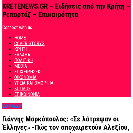
KRETENEWS.GR – Ειδήσεις από την Κρήτη –
Ρεπορτάζ – Επικαιρότητα
Connect with us
HOME
COVER STORYS
ΚΡΗΤΗ
ΕΛΛΑΔΑ
ΠΟΛΙΤΙΚΗ
MEDIA
ΕΠΙΧΕΙΡΗΣΕΙΣ
ΟΙΚΟΝΟΜΙΑ
ΥΓΕΙΑ ΚΑΙ ΟΜΟΡΦΙΑ
ΚΟΣΜΟΣ
ΕΠΙΚΟΙΝΩΝΙΑ
ΕΛΛΑΔΑ
Γιάννης Μαρκόπουλος: «Σε λάτρεψαν οι
Έλληνες» -Πώς τον αποχαιρετούν Αλεξίου,