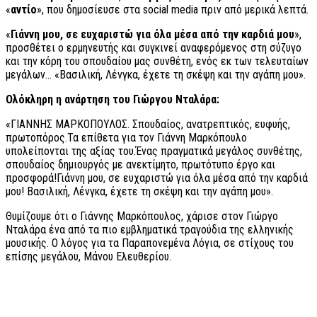
«
αντίο
», που δημοσίευσε στα social media πριν από μερικά λεπτά.
«
Γιάννη μου, σε ευχαριστώ για όλα μέσα από την καρδιά μου
»,
προσθέτει ο ερμηνευτής και συγκινεί αναφερόμενος στη σύζυγο
και την κόρη του σπουδαίου μας συνθέτη, ενός εκ των τελευταίων
μεγάλων… «Βασιλική, Λένγκα, έχετε τη σκέψη και την αγάπη μου».
Ολόκληρη η ανάρτηση του Γιώργου Νταλάρα:
«ΓΙΑΝΝΗΣ ΜΑΡΚΟΠΟΥΛΟΣ. Σπουδαίος, ανατρεπτικός, ευφυής,
πρωτοπόρος.Τα επίθετα για τον Γιάννη Μαρκόπουλο
υπολείπονται της αξίας του.Ένας πραγματικά μεγάλος συνθέτης,
σπουδαίος δημιουργός με ανεκτίμητο, πρωτότυπο έργο και
προσφορά!Γιάννη μου, σε ευχαριστώ για όλα μέσα από την καρδιά
μου! Βασιλική, Λένγκα, έχετε τη σκέψη και την αγάπη μου».
Θυμίζουμε ότι ο Γιάννης Μαρκόπουλος, χάρισε στον Γιώργο
Νταλάρα ένα από τα πιο εμβληματικά τραγούδια της ελληνικής
μουσικής. Ο λόγος για τα Παραπονεμένα Λόγια, σε στίχους του
επίσης μεγάλου, Μάνου Ελευθερίου.