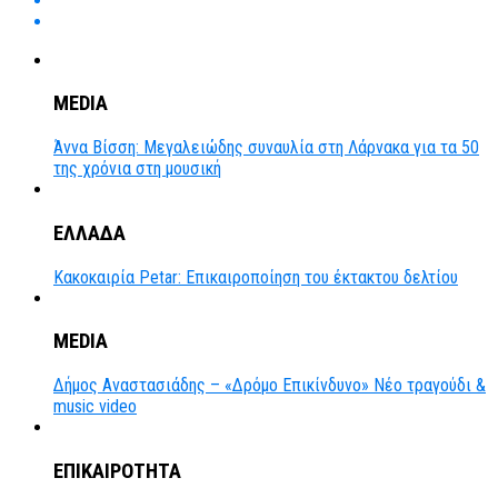
MEDIA
Άννα Βίσση: Μεγαλειώδης συναυλία στη Λάρνακα για τα 50
της χρόνια στη μουσική
ΕΛΛΑΔΑ
Κακοκαιρία Petar: Επικαιροποίηση του έκτακτου δελτίου
MEDIA
Δήμος Αναστασιάδης – «Δρόμο Επικίνδυνο» Νέο τραγούδι &
music video
ΕΠΙΚΑΙΡΟΤΗΤΑ