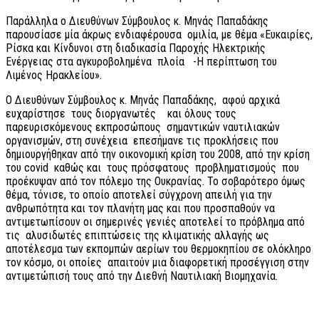
Παράλληλα o Διευθύνων Σύμβουλος κ. Μηνάς Παπαδάκης
παρουσίασε μία άκρως ενδιαφέρουσα ομιλία, με θέμα «Ευκαιρίες,
Ρίσκα και Κίνδυνοι στη διαδικασία Παροχής Ηλεκτρικής
Ενέργειας στα αγκυροβολημένα πλοία -Η περίπτωση του
Λιμένος Ηρακλείου».
Ο Διευθύνων Σύμβουλος κ. Μηνάς Παπαδάκης, αφού αρχικά
ευχαρίστησε τους διοργανωτές και όλους τους
παρευρισκόμενους εκπροσώπους σημαντικών ναυτιλιακών
οργανισμών, στη συνέχεια επεσήμανε τις προκλήσεις που
δημιουργήθηκαν από την οικονομική κρίση του 2008, από την κρίση
του covid καθώς και τους πρόσφατους προβληματισμούς που
προέκυψαν από τον πόλεμο της Ουκρανίας. Το σοβαρότερο όμως
θέμα, τόνισε, το οποίο αποτελεί σύγχρονη απειλή για την
ανθρωπότητα και τον πλανήτη μας και που προσπαθούν να
αντιμετωπίσουν οι σημερινές γενιές αποτελεί το πρόβλημα από
τις αλυσιδωτές επιπτώσεις της κλιματικής αλλαγής ως
αποτέλεσμα των εκπομπών αερίων του θερμοκηπίου σε ολόκληρο
τον κόσμο, οι οποίες απαιτούν μια διαφορετική προσέγγιση στην
αντιμετώπισή τους από την Διεθνή Ναυτιλιακή Βιομηχανία.