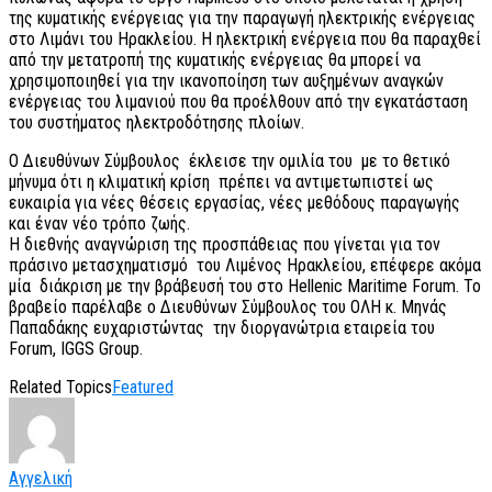
της κυματικής ενέργειας για την παραγωγή ηλεκτρικής ενέργειας
στο Λιμάνι του Ηρακλείου. H ηλεκτρική ενέργεια που θα παραχθεί
από την μετατροπή της κυματικής ενέργειας θα μπορεί να
χρησιμοποιηθεί για την ικανοποίηση των αυξημένων αναγκών
ενέργειας του λιμανιού που θα προέλθουν από την εγκατάσταση
του συστήματος ηλεκτροδότησης πλοίων.
Ο Διευθύνων Σύμβουλος έκλεισε την ομιλία του με το θετικό
μήνυμα ότι η κλιματική κρίση πρέπει να αντιμετωπιστεί ως
ευκαιρία για νέες θέσεις εργασίας, νέες μεθόδους παραγωγής
και έναν νέο τρόπο ζωής.
Η διεθνής αναγνώριση της προσπάθειας που γίνεται για τον
πράσινο μετασχηματισμό του Λιμένος Ηρακλείου, επέφερε ακόμα
μία διάκριση με την βράβευσή του στο Hellenic Maritime Forum. Το
βραβείο παρέλαβε ο Διευθύνων Σύμβουλος του ΟΛH κ. Μηνάς
Παπαδάκης ευχαριστώντας την διοργανώτρια εταιρεία του
Forum, IGGS Group.
Related Topics
Featured
Αγγελική