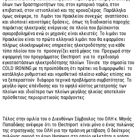
όλων των δραστηριοτήτων του, στον εμπορικό τομέα, στον
επιβατικό, στον ιστιοπλοϊκό και της κρουαζιέρας. Παράλληλα
όμως ανέφερε, το Λιμάνι του Ηρακλείου συνεχώς αναπτύσσει
και υλοποιεί καινοτόμες δράσεις, όπως τη διαδικασία παροχής
παράκτιας ηλεκτρικής ενέργειας σε πλοία που βρίσκονται
αγκυροβολημένα ενώ οι μηχανές είναι κλειστές. Το λιμάνι του
Ηρακλείου είναι το πρώτο ελληνικό λιμάνι που θα εφαρμόσει
πλήρως ολοκληρωμένες υπηρεσίες ηλεκτροδότησης για κάθε
τύπο πλοίου που το προσεγγίζει κατά μήκος του. Προχωρά στην
εφαρμογή του προγράμματος Electriport για το σχεδιασμό
εγκαταστάσεων ηλεκτροδότησης πλοίων. Τόνισε την σημασία του
COLD IRONING με τη προϋπόθεση ότι πρέπει να διαμορφωθεί το
κατάλληλο ρυθμιστικό και νομοθετικό πλαίσιο καθώς επίσης και
να ξεπεραστούν διάφορα τεχνικά προβλήματα συμβατότητας. Το
μεγάλο ύψος επένδυσης και το υψηλό κόστος μετατροπής των
πλοίων και ιδιαίτερα των πλοίων μεγάλης ηλικίας αποτελούν
πρόσθετους περιοριστικούς παράγοντες.
Τέλος στην ομιλία του ο Διευθύνων Σύμβουλος του ΟΛΗ κ. Μηνάς
Παπαδάκης ανέφερε ότι το Electriport είναι μόνο ο ένας πυλώνας
της στρατηγικής του ΟΛΗ για την πράσινη μετάβαση. Ο δεύτερος
πυλώνας αφορά το έργο Hupiness στο οποίο μελετάται η χρήση