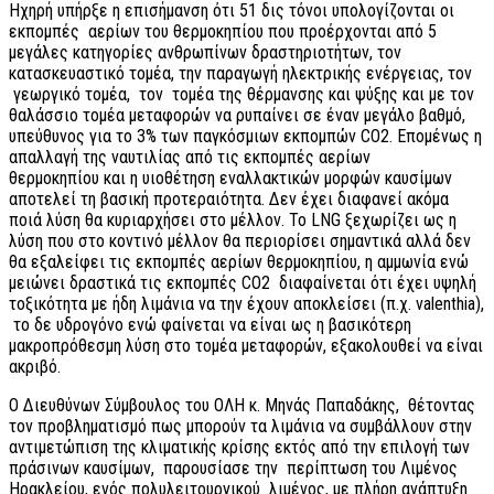
Ηχηρή υπήρξε η επισήμανση ότι 51 δις τόνοι υπολογίζονται οι
εκπομπές αερίων του θερμοκηπίου που προέρχονται από 5
μεγάλες κατηγορίες ανθρωπίνων δραστηριοτήτων, τον
κατασκευαστικό τομέα, την παραγωγή ηλεκτρικής ενέργειας, τον
γεωργικό τομέα, τον τομέα της θέρμανσης και ψύξης και με τον
θαλάσσιο τομέα μεταφορών να ρυπαίνει σε έναν μεγάλο βαθμό,
υπεύθυνος για το 3% των παγκόσμιων εκπομπών CO2. Επομένως η
απαλλαγή της ναυτιλίας από τις εκπομπές αερίων
θερμοκηπίου και η υιοθέτηση εναλλακτικών μορφών καυσίμων
αποτελεί τη βασική προτεραιότητα. Δεν έχει διαφανεί ακόμα
ποιά λύση θα κυριαρχήσει στο μέλλον. Το LNG ξεχωρίζει ως η
λύση που στο κοντινό μέλλον θα περιορίσει σημαντικά αλλά δεν
θα εξαλείφει τις εκπομπές αερίων θερμοκηπίου, η αμμωνία ενώ
μειώνει δραστικά τις εκπομπές CO2 διαφαίνεται ότι έχει υψηλή
τοξικότητα με ήδη λιμάνια να την έχουν αποκλείσει (π.χ. valenthia),
το δε υδρογόνο ενώ φαίνεται να είναι ως η βασικότερη
μακροπρόθεσμη λύση στο τομέα μεταφορών, εξακολουθεί να είναι
ακριβό.
Ο Διευθύνων Σύμβουλος του ΟΛΗ κ. Μηνάς Παπαδάκης, θέτοντας
τον προβληματισμό πως μπορούν τα λιμάνια να συμβάλλουν στην
αντιμετώπιση της κλιματικής κρίσης εκτός από την επιλογή των
πράσινων καυσίμων, παρουσίασε την περίπτωση του Λιμένος
Ηρακλείου, ενός πολυλειτουργικού λιμένος, με πλήρη ανάπτυξη