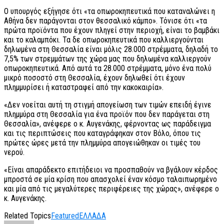
Ο υπουργός εξήγησε ότι «τα οπωροκηπευτικά που καταναλώνει η
Αθήνα δεν παράγονται στον θεσσαλικό κάμπο». Τόνισε ότι «τα
πρώτα προϊόντα που έχουν πληγεί στην περιοχή, είναι το βαμβάκι
και το καλαμπόκι. Τα δε οπωροκηπευτικά που καλλιεργούνται
δηλωμένα στη Θεσσαλία είναι μόλις 28.000 στρέμματα, δηλαδή το
7,5% των στρεμμάτων της χώρα μας που δηλωμένα καλλιεργούν
οπωροκηπευτικά. Από αυτά τα 28.000 στρέμματα, μόνο ένα πολύ
μικρό ποσοστό στη Θεσσαλία, έχουν δηλωθεί ότι έχουν
πλημμυρίσει ή καταστραφεί από την κακοκαιρία».
«Δεν νοείται αυτή τη στιγμή απογείωση των τιμών επειδή έγινε
πλημμύρα στη Θεσσαλία για ένα προϊόν που δεν παράγεται στη
Θεσσαλία», ανέφερε ο κ. Αυγενάκης, φέρνοντας ως παράδειγμα
και τις περιπτώσεις που καταγράφηκαν στον Βόλο, όπου τις
πρώτες ώρες μετά την πλημμύρα απογειώθηκαν οι τιμές του
νερού.
«Είναι απαράδεκτο επιτήδειοι να προσπαθούν να βγάλουν κέρδος
μπροστά σε μία κρίση που απασχολεί έναν κόσμο ταλαιπωρημένο
και μία από τις μεγαλύτερες περιφέρειες της χώρας», ανέφερε ο
κ. Αυγενάκης.
Related Topics
Featured
ΕΛΛΑΔΑ