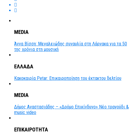
MEDIA
Άννα Βίσση: Μεγαλειώδης συναυλία στη Λάρνακα για τα 50
της χρόνια στη μουσική
ΕΛΛΑΔΑ
Κακοκαιρία Petar: Επικαιροποίηση του έκτακτου δελτίου
MEDIA
Δήμος Αναστασιάδης – «Δρόμο Επικίνδυνο» Νέο τραγούδι &
music video
ΕΠΙΚΑΙΡΟΤΗΤΑ