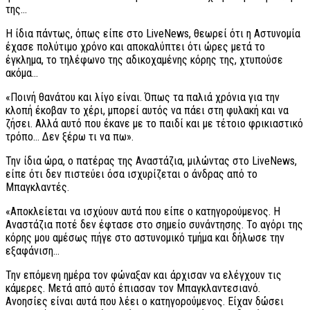
της…
Η ίδια πάντως, όπως είπε στο LiveNews, θεωρεί ότι η Αστυνομία
έχασε πολύτιμο χρόνο και αποκαλύπτει ότι ώρες μετά το
έγκλημα, το τηλέφωνο της αδικοχαμένης κόρης της, χτυπούσε
ακόμα…
«Ποινή θανάτου και λίγο είναι. Όπως τα παλιά χρόνια για την
κλοπή έκοβαν το χέρι, μπορεί αυτός να πάει στη φυλακή και να
ζήσει. Αλλά αυτό που έκανε με το παιδί και με τέτοιο φρικιαστικό
τρόπο… Δεν ξέρω τι να πω».
Την ίδια ώρα, ο πατέρας της Αναστάζια, μιλώντας στο LiveNews,
είπε ότι δεν πιστεύει όσα ισχυρίζεται ο άνδρας από το
Μπαγκλαντές.
«Αποκλείεται να ισχύουν αυτά που είπε ο κατηγορούμενος. Η
Αναστάζια ποτέ δεν έφτασε στο σημείο συνάντησης. Το αγόρι της
κόρης μου αμέσως πήγε στο αστυνομικό τμήμα και δήλωσε την
εξαφάνιση…
Την επόμενη ημέρα τον φώναξαν και άρχισαν να ελέγχουν τις
κάμερες. Μετά από αυτό έπιασαν τον Μπαγκλαντεσιανό.
Ανοησίες είναι αυτά που λέει ο κατηγορούμενος. Είχαν δώσει