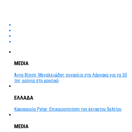
MEDIA
Άννα Βίσση: Μεγαλειώδης συναυλία στη Λάρνακα για τα 50
της χρόνια στη μουσική
ΕΛΛΑΔΑ
Κακοκαιρία Petar: Επικαιροποίηση του έκτακτου δελτίου
MEDIA