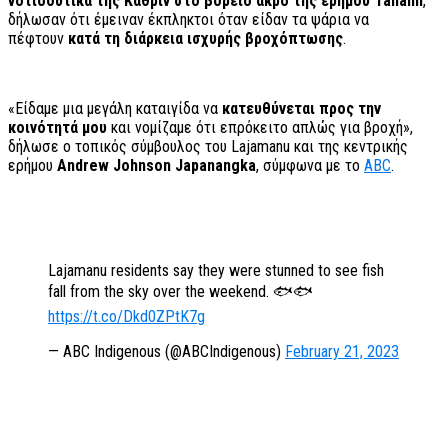
νοτιοδυτικά της Κάθριν στο βόρειο άκρο της ερήμου Tanami
,
δήλωσαν ότι έμειναν έκπληκτοι όταν είδαν τα ψάρια να
πέφτουν
κατά τη διάρκεια ισχυρής βροχόπτωσης
.
«Είδαμε μια μεγάλη καταιγίδα να
κατευθύνεται προς την
κοινότητά μου
και νομίζαμε ότι επρόκειτο απλώς για βροχή»,
δήλωσε ο τοπικός σύμβουλος του Lajamanu και της κεντρικής
ερήμου
Andrew Johnson Japanangka
, σύμφωνα με το
ABC
.
Lajamanu residents say they were stunned to see fish
fall from the sky over the weekend. 🐟🐟
https://t.co/Dkd0ZPtK7g
— ABC Indigenous (@ABCIndigenous)
February 21, 2023