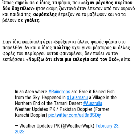
Όπως σημείωσε ο ίδιος, τα ψάρια, που «
είχαν μέγεθος περίπου
δύο δαχτύλων
» ήταν ακόμη ζωντανά όταν έπεσαν από τον ουρανό
και παιδιά της
κωμόπολης
έτρεξαν να τα μαζέψουν και να τα
βάλουν σε
γυάλες
.
Στην ίδια κωμόπολη έχει «βρέξει» κι άλλες φορές ψάρια στο
παρελθόν. Αν και ο ίδιος
πολίτης
έχει γίνει μάρτυρας κι άλλες
φορές του περίεργου αυτού φαινομένου, δεν παύει να τον
εκπλήσσει. «
Νομίζω ότι είναι μια ευλογία από τον Θεό
», είπε.
In an Area where
#Raindrops
are Rare it Rained Fish
from the Sky. Happened in
#Lajamanu
a Village in the
Northern End of the Tamani Desert
#Australia
.
Weather Updates PK / Pakistan Doppler (Former
Karachi Doppler)
pic.twitter.com/ualBnBSDiy
— Weather Updates PK (@WeatherWupk)
February 23,
2023