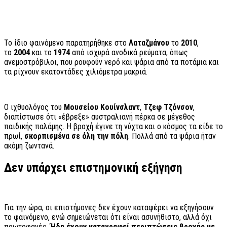
Το ίδιο φαινόμενο παρατηρήθηκε στο
Λαταζμάνου
το
2010
,
το
2004
και το
1974
από ισχυρά ανοδικά ρεύματα, όπως
ανεμοστρόβιλοι, που ρουφούν νερό και ψάρια από τα ποτάμια και
τα ρίχνουν εκατοντάδες χιλιόμετρα μακριά.
Ο ιχθυολόγος του
Μουσείου Κουίνσλαντ
,
Τζεφ
Τζόνσον
,
διαπίστωσε ότι «έβρεξε» αυστραλιανή πέρκα σε μέγεθος
παιδικής παλάμης. Η βροχή έγινε τη νύχτα και ο κόσμος τα είδε το
πρωί,
σκορπισμένα σε όλη την πόλη
. Πολλά από τα ψάρια ήταν
ακόμη ζωντανά.
Δεν υπάρχει επιστημονική εξήγηση
Για την ώρα, οι επιστήμονες δεν έχουν καταφέρει να εξηγήσουν
το φαινόμενο, ενώ σημειώνεται ότι είναι ασυνήθιστο, αλλά όχι
πρωτοφανές.
Ήδη έχουν καταγραφεί περιπτώσεις βροχής με