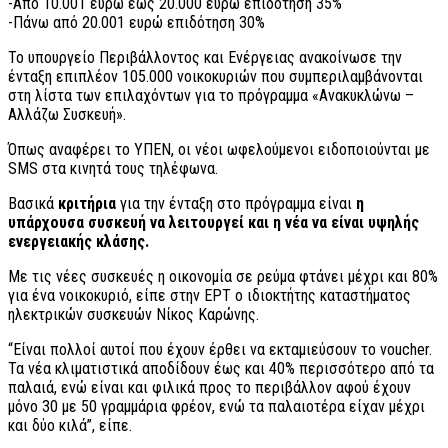
-Από 10.001 ευρώ έως 20.000 ευρώ επιδότηση 35%
-Πάνω από 20.001 ευρώ επιδότηση 30%
Το υπουργείο Περιβάλλοντος και Ενέργειας ανακοίνωσε την
ένταξη επιπλέον 105.000 νοικοκυριών που συμπεριλαμβάνονται
στη λίστα των επιλαχόντων για το πρόγραμμα «Ανακυκλώνω –
Αλλάζω Συσκευή».
Όπως αναφέρει το ΥΠΕΝ, οι νέοι ωφελούμενοι ειδοποιούνται με
SMS στα κινητά τους τηλέφωνα.
Βασικά
κριτήρια
για την ένταξη στο πρόγραμμα είναι
η
υπάρχουσα συσκευή να λειτουργεί και η νέα να είναι υψηλής
ενεργειακής κλάσης.
Με τις νέες συσκευές η οικονομία σε ρεύμα φτάνει μέχρι και 80%
για ένα νοικοκυριό, είπε στην ΕΡΤ ο ιδιοκτήτης καταστήματος
ηλεκτρικών συσκευών Νίκος Καρώνης.
“Είναι πολλοί αυτοί που έχουν έρθει να εκταμιεύσουν το voucher.
Τα νέα κλιματιστικά αποδίδουν έως και 40% περισσότερο από τα
παλαιά, ενώ είναι και φιλικά προς το περιβάλλον αφού έχουν
μόνο 30 με 50 γραμμάρια φρέον, ενώ τα παλαιοτέρα είχαν μέχρι
και δύο κιλά”, είπε.